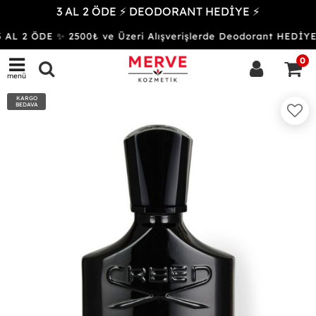
3 AL 2 ÖDE ⚡ DEODORANT HEDİYE ⚡
AL 2 ÖDE ✨ 2500₺ ve Üzeri Alışverişlerde Deodorant HED
0
menü
KARGO
BEDAVA