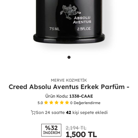
MERVE KOZMETIK
Creed Absolu Aventus Erkek Parfüm -
Ürün Kodu:
1338-CAAE
5.0
0
Değerlendirme
Son 24 saatte
27
42
11
kişi sepete ekledi
%32
2,194 TL
1,500
TL
İNDİRİM