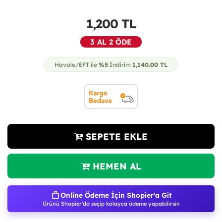
1,200
TL
3 AL 2 ÖDE
Havale/EFT ile
%5
İndirim
1,140.00
TL
SEPETE EKLE
HEMEN AL
Online Ödeme İçin Shopier'a Git
Ürünü Shopier'da seçip kolayca ödeme yapabilirsin