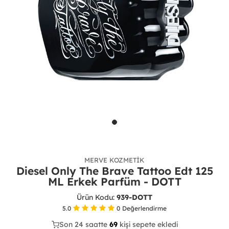
MERVE KOZMETIK
Diesel Only The Brave Tattoo Edt 125
ML Erkek Parfüm - DOTT
Ürün Kodu:
939-DOTT
5.0
0
Değerlendirme
Son 24 saatte
44
69
20
kişi sepete ekledi