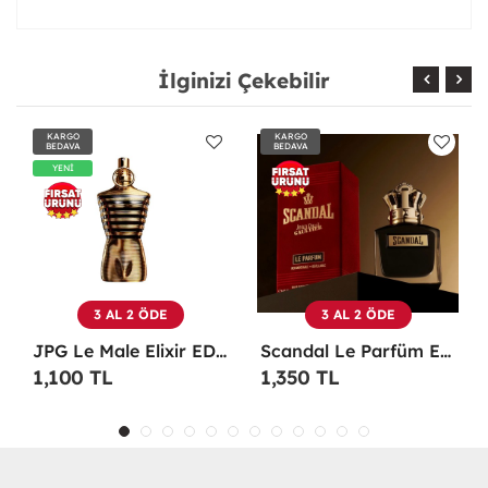
İlginizi Çekebilir
KARGO
KARGO
BEDAVA
BEDAVA
3 AL 2 ÖDE
3 AL 2 ÖDE
Scandal Le Parfüm EDP 100 ML Erkek Parfüm -
Christian Dior Sauvage EDP 100 ML Erkek Parfüm - CDDS
1,350 TL
1,100 TL