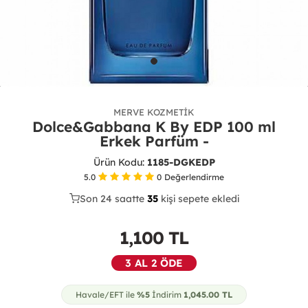
MERVE KOZMETIK
Dolce&Gabbana K By EDP 100 ml
Erkek Parfüm -
Ürün Kodu:
1185-DGKEDP
5.0
0
Değerlendirme
Son 24 saatte
20
35
14
kişi sepete ekledi
1,100
TL
3 AL 2 ÖDE
Havale/EFT ile
%5
İndirim
1,045.00
TL