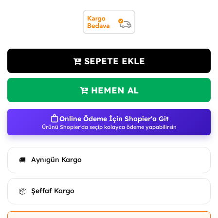
SEPETE EKLE
HEMEN AL
Online Ödeme İçin Shopier'a Git
Ürünü Shopier'da seçip kolayca ödeme yapabilirsin
Aynıgün Kargo
🚚
Şeffaf Kargo
📦