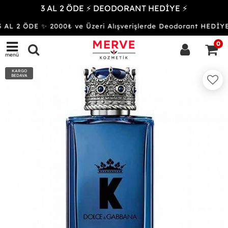
3 AL 2 ÖDE ⚡ DEODORANT HEDİYE ⚡
AL 2 ÖDE ✨ 2000₺ ve Üzeri Alışverişlerde Deodorant HED
0
menü
KARGO
BEDAVA