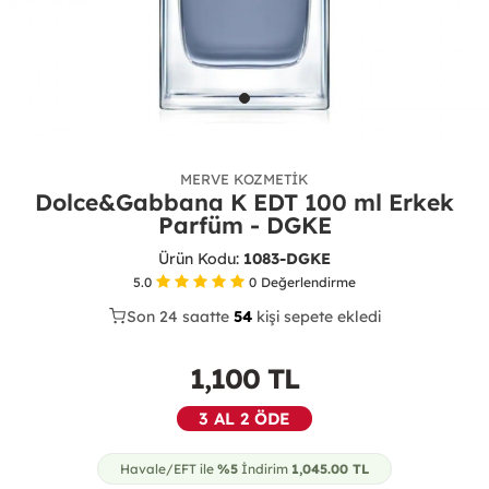
MERVE KOZMETIK
Dolce&Gabbana K EDT 100 ml Erkek
Parfüm - DGKE
Ürün Kodu:
1083-DGKE
5.0
0
Değerlendirme
Son 24 saatte
36
55
17
kişi sepete ekledi
1,100
TL
3 AL 2 ÖDE
Havale/EFT ile
%5
İndirim
1,045.00
TL