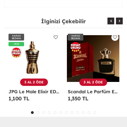
İlginizi Çekebilir
KARGO
KARGO
BEDAVA
BEDAVA
3 AL 2 ÖDE
3 AL 2 ÖDE
JPG Le Male Elixir EDP 125 ML TESTER Erkek Parfüm -
Scandal Le Parfüm EDP 100 ML Erkek Parfüm -
Christian Dior Sauvage EDP 100 ML Erkek Parfüm - CDDS
1,350 TL
1,100 TL