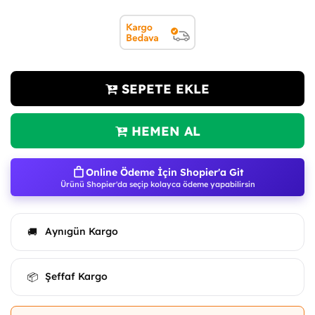
SEPETE EKLE
HEMEN AL
Online Ödeme İçin Shopier'a Git
Ürünü Shopier'da seçip kolayca ödeme yapabilirsin
Aynıgün Kargo
🚚
Şeffaf Kargo
📦