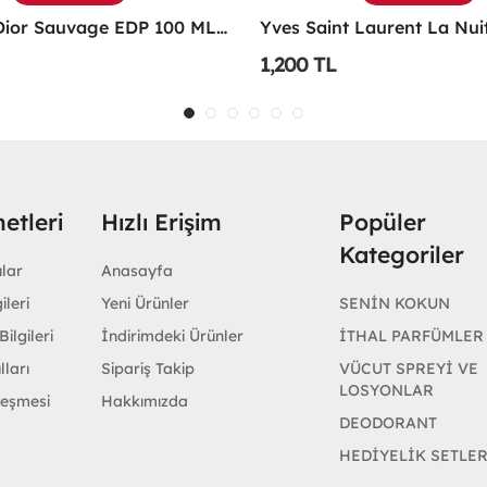
Christian Dior Sauvage EDP 100 ML Erkek Parfüm - CDDS
1,200 TL
etleri
Hızlı Erişim
Popüler
Kategoriler
ular
Anasayfa
ileri
Yeni Ürünler
SENİN KOKUN
ilgileri
İndirimdeki Ürünler
İTHAL PARFÜMLER
lları
Sipariş Takip
VÜCUT SPREYİ VE
LOSYONLAR
leşmesi
Hakkımızda
DEODORANT
HEDİYELİK SETLE