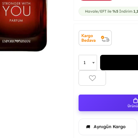
Havale/EFT ile
%5
İndirim
1,
Ürünü 
Aynıgün Kargo
🚚