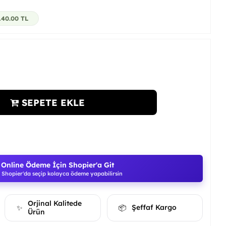
140.00
TL
SEPETE EKLE
Online Ödeme İçin Shopier'a Git
Shopier'da seçip kolayca ödeme yapabilirsin
Orjinal Kalitede
Şeffaf Kargo
✨
📦
Ürün