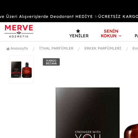
Üzeri Alışverişlerde Deodorant HEDİYE ✨ÜCRETSİZ KARGO &
SENİN
YENILER
KOKUN
P
Anasayfa
İTHAL PARFÜMLER
ERKEK PARFÜMLERİ
Em
KARGO
BEDAVA