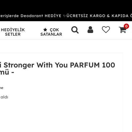
erişlerde Deodorant HEDİYE ✨ÜCRETSİZ KARGO & KAPIDA ÖDE
0
HEDİYELİK
ÇOK
SETLER
SATANLAR
 Stronger With You PARFUM 100
mü -
me
 aldı