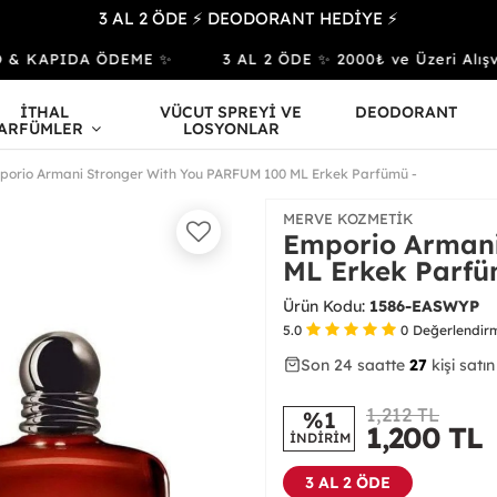
3 AL 2 ÖDE ⚡ DEODORANT HEDİYE ⚡
 KAPIDA ÖDEME ✨
3 AL 2 ÖDE ✨ 2000₺ ve Üzeri Alışv
İTHAL
VÜCUT SPREYİ VE
DEODORANT
ARFÜMLER
LOSYONLAR
porio Armani Stronger With You PARFUM 100 ML Erkek Parfümü -
MERVE KOZMETIK
Emporio Armani
ML Erkek Parfü
Ürün Kodu:
1586-EASWYP
5.0
0
Değerlendir
Son 24 saatte
31
64
27
kişi satın
1,212 TL
%1
1,200
TL
İNDİRİM
3 AL 2 ÖDE