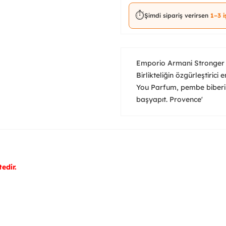
⏱️
Şimdi sipariş verirsen
1–3 
Emporio Armani Stronger 
Birlikteliğin özgürleştirici
You Parfum, pembe biberin 
başyapıt. Provence'
edir.