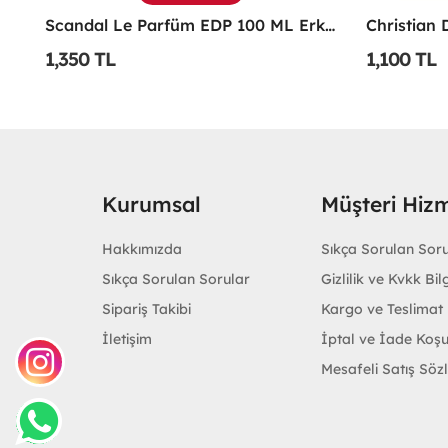
xir EDP 125 ML TESTER Erkek Parfüm -
Scandal Le Parfüm EDP 100 ML Erkek Parfüm -
1,350 TL
1,100 TL
Kurumsal
Müşteri Hizm
Hakkımızda
Sıkça Sorulan Sor
Sıkça Sorulan Sorular
Gizlilik ve Kvkk Bilg
Sipariş Takibi
Kargo ve Teslimat B
İletişim
İptal ve İade Koşu
Mesafeli Satış Söz