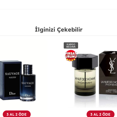
İlginizi Çekebilir
KARGO
BEDAVA
3 AL 2 ÖDE
3 AL 2 ÖDE