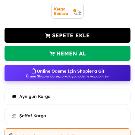
SEPETE EKLE
HEMEN AL
Online Ödeme İçin Shopier'a Git
Ürünü Shopier'da seçip kolayca ödeme yapabilirsin
Aynıgün Kargo
🚚
Şeffaf Kargo
📦