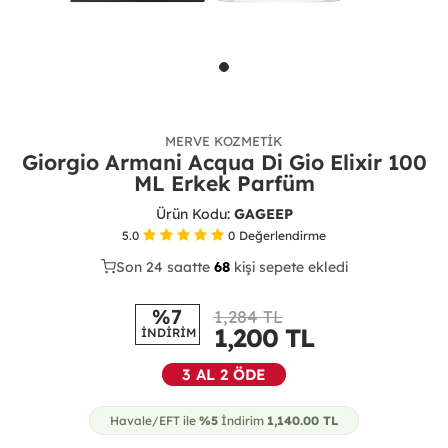
MERVE KOZMETIK
Giorgio Armani Acqua Di Gio Elixir 100
ML Erkek Parfüm
Ürün Kodu:
GAGEEP
5.0
0
Değerlendirme
Son 24 saatte
42
68
24
kişi sepete ekledi
%7
1,284 TL
1,200
TL
İNDİRİM
3 AL 2 ÖDE
Havale/EFT ile
%5
İndirim
1,140.00
TL