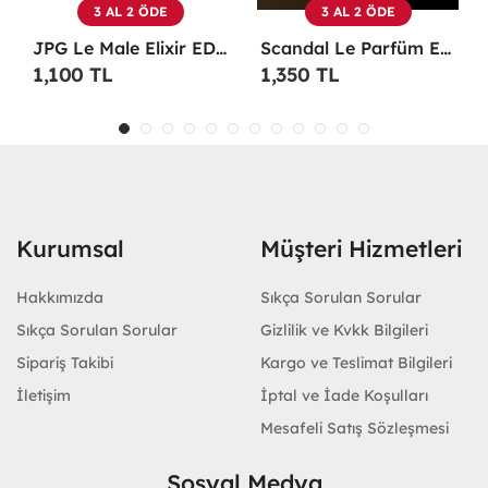
3 AL 2 ÖDE
3 AL 2 ÖDE
Male Elixir EDP 125 ML TESTER Erkek Parfüm -
Scandal Le Parfüm EDP 100 ML Erkek Parfüm -
Christian Dior Sauvage EDP 100 ML Erkek Parfüm - CDDS
1,350 TL
1,100 TL
Kurumsal
Müşteri Hizmetleri
Hakkımızda
Sıkça Sorulan Sorular
Sıkça Sorulan Sorular
Gizlilik ve Kvkk Bilgileri
Sipariş Takibi
Kargo ve Teslimat Bilgileri
İletişim
İptal ve İade Koşulları
Mesafeli Satış Sözleşmesi
Sosyal Medya