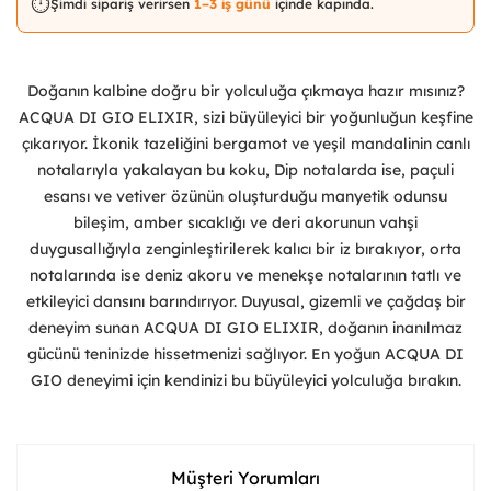
⏱️
Şimdi sipariş verirsen
1–3 iş günü
içinde kapında.
Doğanın kalbine doğru bir yolculuğa çıkmaya hazır mısınız?
ACQUA DI GIO ELIXIR, sizi büyüleyici bir yoğunluğun keşfine
çıkarıyor. İkonik tazeliğini bergamot ve yeşil mandalinin canlı
notalarıyla yakalayan bu koku, Dip notalarda ise, paçuli
esansı ve vetiver özünün oluşturduğu manyetik odunsu
bileşim, amber sıcaklığı ve deri akorunun vahşi
duygusallığıyla zenginleştirilerek kalıcı bir iz bırakıyor, orta
notalarında ise deniz akoru ve menekşe notalarının tatlı ve
etkileyici dansını barındırıyor. Duyusal, gizemli ve çağdaş bir
deneyim sunan ACQUA DI GIO ELIXIR, doğanın inanılmaz
gücünü teninizde hissetmenizi sağlıyor. En yoğun ACQUA DI
GIO deneyimi için kendinizi bu büyüleyici yolculuğa bırakın.
Müşteri Yorumları