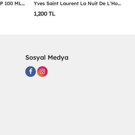
Yves Saint Laurent La Nuit De L'Homme Edt 100 ML Erkek Parfüm - YSNL
Versace Eros EDP 100 ML Erkek Parfüm - VEEP
1,100 TL
1
Sosyal Medya
R