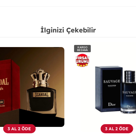
İlginizi Çekebilir
KARGO
BEDAVA
3 AL 2 ÖDE
3 AL 2 ÖDE