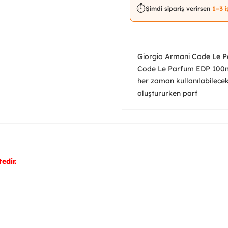
⏱️
Şimdi sipariş verirsen
1–3 
Giorgio Armani Code Le P
Code Le Parfum EDP 100ml 
her zaman kullanılabilece
oluştururken parf
edir.