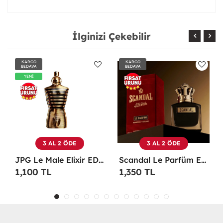
İlginizi Çekebilir
KARGO
KARGO
BEDAVA
BEDAVA
DE
3 AL 2 ÖDE
3 AL 2 ÖDE
JPG Le Male Elixir EDP 125 ML TESTER Erkek Parfüm -
Scandal Le Parfüm EDP 100 ML Erkek Parfüm -
1,350 TL
1,100 TL