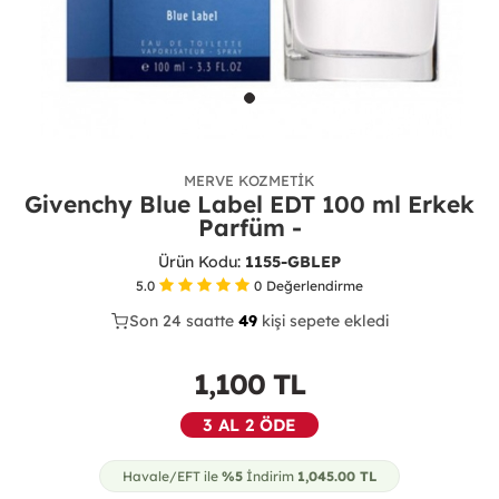
MERVE KOZMETIK
Givenchy Blue Label EDT 100 ml Erkek
Parfüm -
Ürün Kodu:
1155-GBLEP
5.0
0
Değerlendirme
Son 24 saatte
23
49
14
kişi sepete ekledi
1,100
TL
3 AL 2 ÖDE
Havale/EFT ile
%5
İndirim
1,045.00
TL