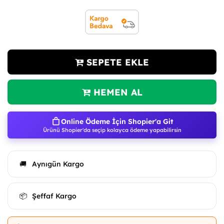
SEPETE EKLE
HEMEN AL
Online Ödeme İçin Shopier'a Git
Ürünü Shopier'da seçip kolayca ödeme yapabilirsin
Aynıgün Kargo
🚚
Şeffaf Kargo
📦