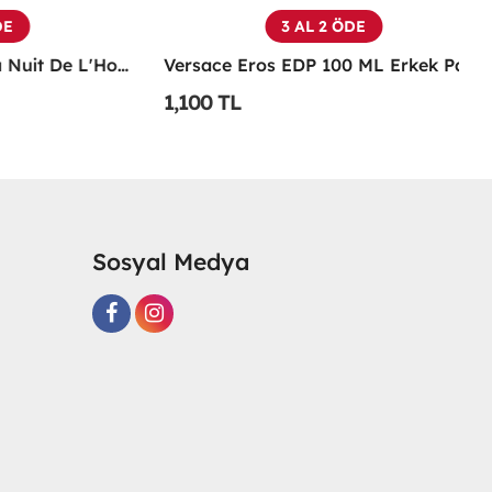
3 AL 2 ÖDE
Yves Saint Laurent La Nuit De L'Homme Edt 100 ML Erkek Parfüm - YSNL
Versace Eros EDP 100 ML Erkek Parfüm - VEEP
1,100 TL
1
Sosyal Medya