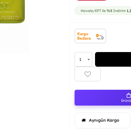
Havale/EFT ile
%5
İndirim
1,
Ürünü 
Aynıgün Kargo
🚚