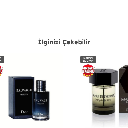
İlginizi Çekebilir
KARGO
BEDAVA