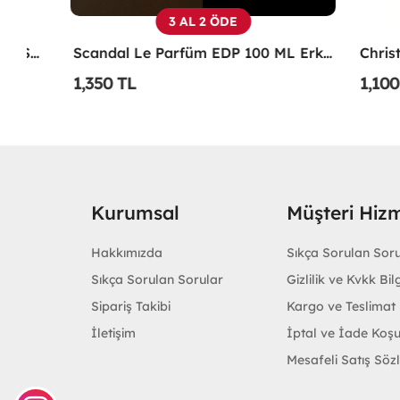
3 AL 2 ÖDE
xir EDP 125 ML TESTER Erkek Parfüm -
Scandal Le Parfüm EDP 100 ML Erkek Parfüm -
1,350 TL
1,100 TL
Kurumsal
Müşteri Hizm
Hakkımızda
Sıkça Sorulan Sor
Sıkça Sorulan Sorular
Gizlilik ve Kvkk Bilg
Sipariş Takibi
Kargo ve Teslimat B
İletişim
İptal ve İade Koşu
Mesafeli Satış Söz