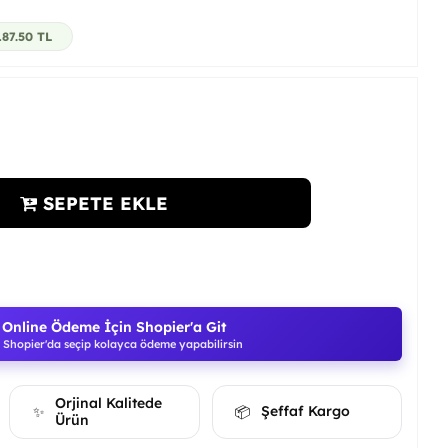
187.50
TL
SEPETE EKLE
Online Ödeme İçin Shopier'a Git
Shopier'da seçip kolayca ödeme yapabilirsin
Orjinal Kalitede
Şeffaf Kargo
✨
📦
Ürün