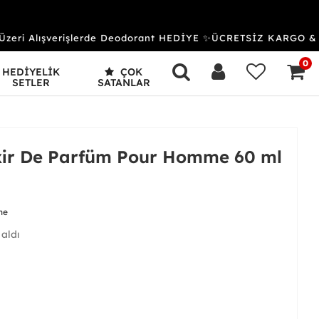
ri Alışverişlerde Deodorant HEDİYE ✨ÜCRETSİZ KARGO & K
0
HEDİYELİK
ÇOK
SETLER
SATANLAR
ixir De Parfüm Pour Homme 60 ml
me
 aldı