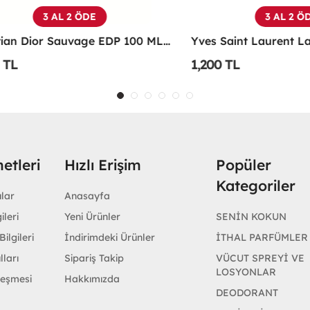
3 AL 2 ÖDE
3 AL 2 ÖDE
Christian Dior Sauvage EDP 100 ML Erkek Parfüm - CDDS
1,200 TL
etleri
Hızlı Erişim
Popüler
Kategoriler
ular
Anasayfa
ileri
Yeni Ürünler
SENİN KOKUN
ilgileri
İndirimdeki Ürünler
İTHAL PARFÜMLER
lları
Sipariş Takip
VÜCUT SPREYİ VE
LOSYONLAR
leşmesi
Hakkımızda
DEODORANT