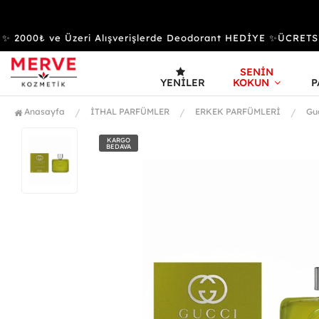
2000₺ ve Üzeri Alışverişlerde Deodorant HEDİYE ✨ÜCRETSİ
SENİN
YENILER
KOKUN
P
Anasayfa
İTHAL PARFÜMLER
ERKEK PARFÜMLERİ
Gu
KARGO
BEDAVA