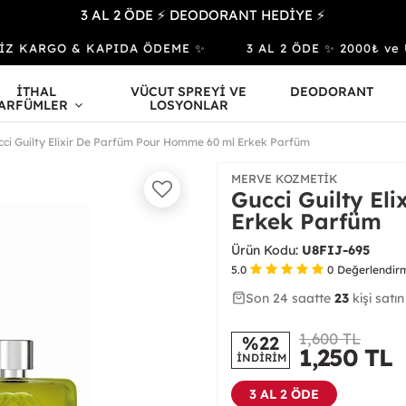
3 AL 2 ÖDE ⚡ DEODORANT HEDİYE ⚡
Z KARGO & KAPIDA ÖDEME ✨
3 AL 2 ÖDE ✨ 2000₺ ve Üze
İTHAL
VÜCUT SPREYİ VE
DEODORANT
ARFÜMLER
LOSYONLAR
cci Guilty Elixir De Parfüm Pour Homme 60 ml Erkek Parfüm
MERVE KOZMETIK
Gucci Guilty El
Erkek Parfüm
Ürün Kodu:
U8FIJ-695
5.0
0
Değerlendir
Son 24 saatte
30
62
23
kişi satın
1,600 TL
%22
1,250
TL
İNDİRİM
3 AL 2 ÖDE