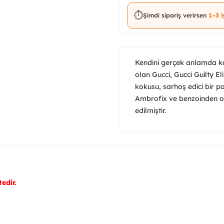
⏱️
Şimdi sipariş verirsen
1–3 
Kendini gerçek anlamda kab
olan Gucci, Gucci Guilty El
kokusu, sarhoş edici bir pa
Ambrofix ve benzoinden ol
edilmiştir.
edir.