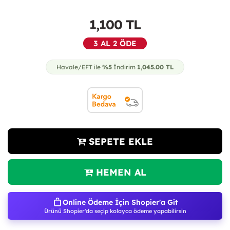
1,100
TL
3 AL 2 ÖDE
Havale/EFT ile
%5
İndirim
1,045.00
TL
SEPETE EKLE
HEMEN AL
Online Ödeme İçin Shopier'a Git
Ürünü Shopier'da seçip kolayca ödeme yapabilirsin