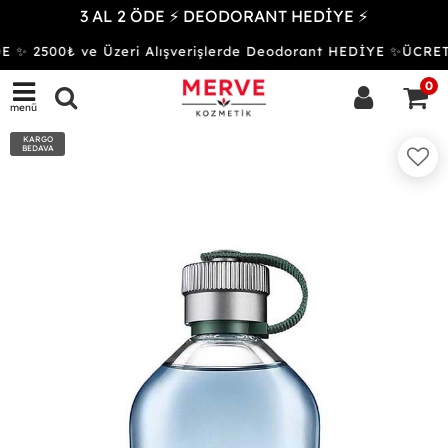
3 AL 2 ÖDE ⚡ DEODORANT HEDİYE ⚡
E ✨ 2500₺ ve Üzeri Alışverişlerde Deodorant HEDİYE ✨ÜCR
0
menü
KARGO
BEDAVA