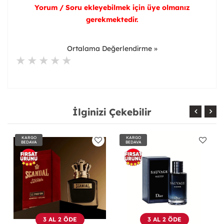
Yorum / Soru ekleyebilmek için üye olmanız
gerekmektedir.
Ortalama Değerlendirme »
İlginizi Çekebilir
KARGO
KARGO
BEDAVA
BEDAVA
3 AL 2 ÖDE
3 AL 2 ÖDE