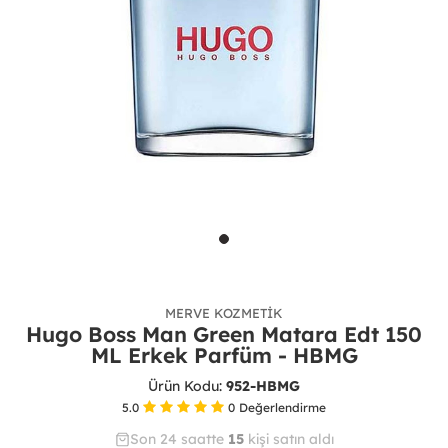
MERVE KOZMETIK
Hugo Boss Man Green Matara Edt 150
ML Erkek Parfüm - HBMG
Ürün Kodu:
952-HBMG
5.0
0
Değerlendirme
Son 24 saatte
26
38
15
kişi satın aldı