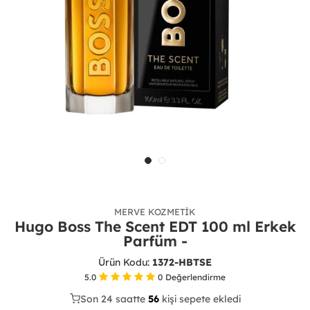
MERVE KOZMETIK
Hugo Boss The Scent EDT 100 ml Erkek
Parfüm -
Ürün Kodu:
1372-HBTSE
5.0
0
Değerlendirme
Son 24 saatte
27
56
16
kişi sepete ekledi