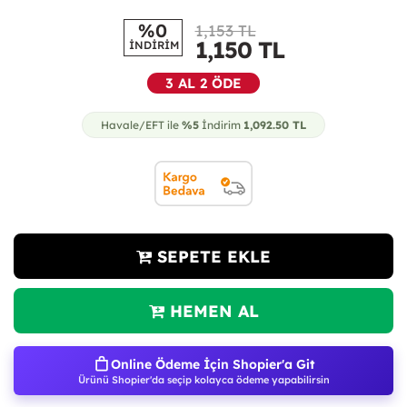
%0
1,153 TL
1,150
TL
İNDİRİM
3 AL 2 ÖDE
Havale/EFT ile
%5
İndirim
1,092.50
TL
SEPETE EKLE
HEMEN AL
Online Ödeme İçin Shopier'a Git
Ürünü Shopier'da seçip kolayca ödeme yapabilirsin