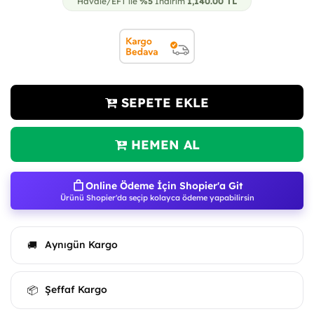
Havale/EFT ile
%5
İndirim
1,140.00
TL
SEPETE EKLE
HEMEN AL
Online Ödeme İçin Shopier'a Git
Ürünü Shopier'da seçip kolayca ödeme yapabilirsin
Aynıgün Kargo
🚚
Şeffaf Kargo
📦