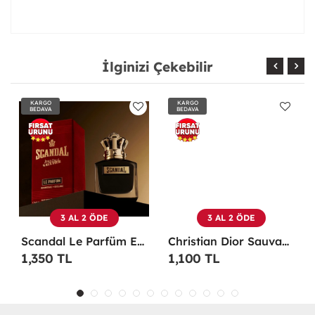
İlginizi Çekebilir
KARGO
KARGO
BEDAVA
BEDAVA
3 AL 2 ÖDE
3 AL 2 ÖDE
Scandal Le Parfüm EDP 100 ML Erkek Parfüm -
Christian Dior Sauvage EDP 100 ML Erkek Parfüm - CDDS
1,350 TL
1,100 TL