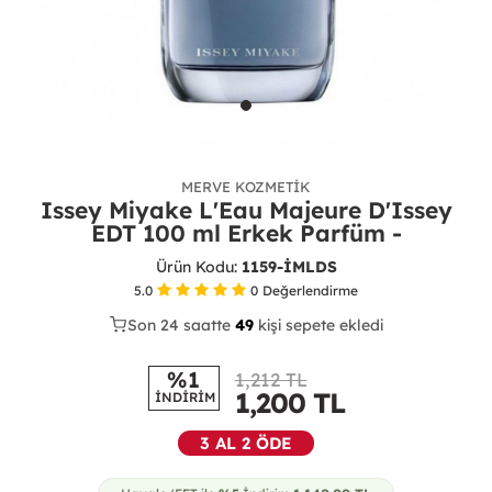
MERVE KOZMETIK
Issey Miyake L'Eau Majeure D'Issey
EDT 100 ml Erkek Parfüm -
Ürün Kodu:
1159-İMLDS
5.0
0
Değerlendirme
Son 24 saatte
23
49
14
kişi sepete ekledi
%1
1,212 TL
1,200
TL
İNDİRİM
3 AL 2 ÖDE