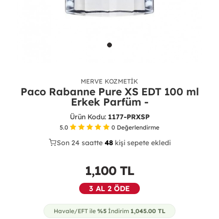
MERVE KOZMETIK
Paco Rabanne Pure XS EDT 100 ml
Erkek Parfüm -
Ürün Kodu:
1177-PRXSP
5.0
0
Değerlendirme
Son 24 saatte
25
50
13
kişi sepete ekledi
1,100
TL
3 AL 2 ÖDE
Havale/EFT ile
%5
İndirim
1,045.00
TL