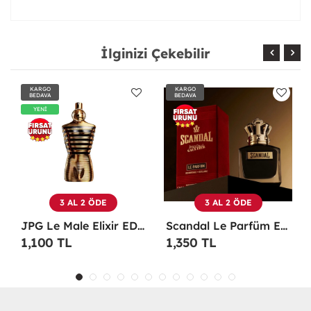
İlginizi Çekebilir
KARGO
KARGO
BEDAVA
BEDAVA
3 AL 2 ÖDE
3 AL 2 ÖDE
Scandal Le Parfüm EDP 100 ML Erkek Parfüm -
Christian Dior Sauvage EDP 100 ML Erkek Parfüm - CDDS
1,350 TL
1,100 TL