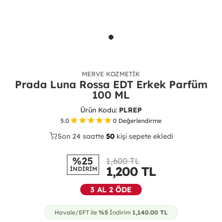
MERVE KOZMETIK
Prada Luna Rossa EDT Erkek Parfüm
100 ML
Ürün Kodu:
PLREP
5.0
0
Değerlendirme
Son 24 saatte
28
50
15
kişi sepete ekledi
%25
1,600 TL
1,200
TL
İNDİRİM
3 AL 2 ÖDE
Havale/EFT ile
%5
İndirim
1,140.00
TL