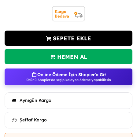
SEPETE EKLE
HEMEN AL
Online Ödeme İçin Shopier'a Git
Ürünü Shopier'da seçip kolayca ödeme yapabilirsin
Aynıgün Kargo
🚚
Şeffaf Kargo
📦