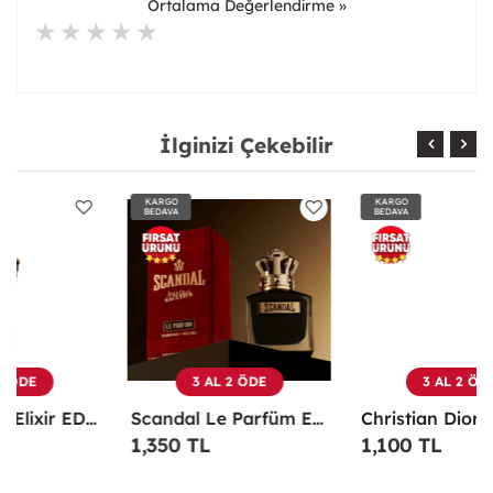
Ortalama Değerlendirme »
İlginizi Çekebilir
KARGO
KARGO
BEDAVA
BEDAVA
3 AL 2 ÖDE
3 AL 2 ÖDE
Scandal Le Parfüm EDP 100 ML Erkek Parfüm -
Christian Dior Sauvage EDP 100 ML Erkek Parfüm - CDDS
1,350 TL
1,100 TL