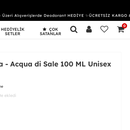
zeri Alışverişlerde Deodorant HEDİYE ✨ÜCRETSİZ KARGO & 
0
HEDİYELİK
ÇOK
SETLER
SATANLAR
- Acqua di Sale 100 ML Unisex
me
 aldı