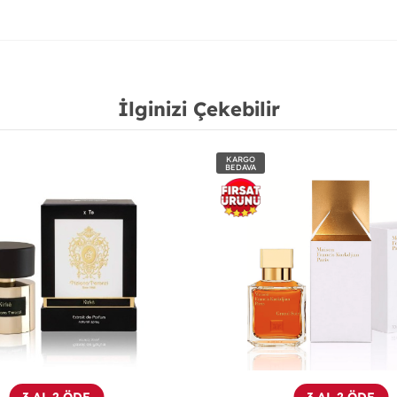
İlginizi Çekebilir
KARGO
BEDAVA
ÖN
SİPARİŞTİR
YENİ
3 AL 2 ÖDE
3 AL 2 ÖDE