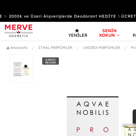
 2000₺ ve Üzeri Alışverişlerde Deodorant HEDİYE ✨ÜCRET
SENİN
YENILER
KOKUN
P
Anasayfa
İTHAL PARFÜMLER
UNİSEX PARFÜMLER
Pr
KARGO
BEDAVA