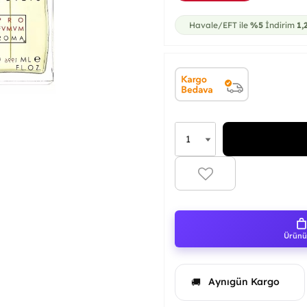
Havale/EFT ile
%5
İndirim
1,
Ürünü 
Aynıgün Kargo
🚚