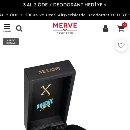
3 AL 2 ÖDE ⚡ DEODORANT HEDİYE ⚡
L 2 ÖDE ✨ 2000₺ ve Üzeri Alışverişlerde Deodorant HEDİY
0
menü
KARGO
BEDAVA