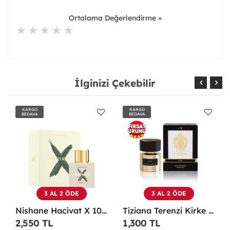
Ortalama Değerlendirme »
İlginizi Çekebilir
KARGO
KARGO
BEDAVA
BEDAVA
3 AL 2 ÖDE
3 AL 2 ÖDE
Tiziana Terenzi Kirke Edp 100 ML Unisex Parfüm - TTKE
Maison Francis Kurkdjian Grand Soir 70 Ml EDP Parfüm - MFKGS
1,300 TL
1,200 TL