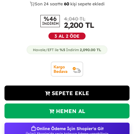
Son 24 saatte
28
60
13
kişi sepete ekledi
%46
4,040 TL
2,200
TL
İNDİRİM
3 AL 2 ÖDE
Havale/EFT ile
%5
İndirim
2,090.00
TL
SEPETE EKLE
HEMEN AL
Online Ödeme İçin Shopier'a Git
Ürünü Shopier'da seçip kolayca ödeme yapabilirsin