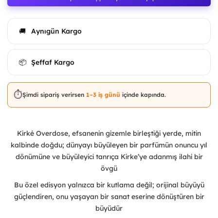
Aynıgün Kargo
🚚
Şeffaf Kargo
📦
⏱️
Şimdi sipariş verirsen
1–3 iş günü
içinde kapında.
Kirké Overdose, efsanenin gizemle birleştiği yerde, mitin
kalbinde doğdu; dünyayı büyüleyen bir parfümün onuncu yıl
dönümüne ve büyüleyici tanrıça Kirke’ye adanmış ilahi bir
övgü
Bu özel edisyon yalnızca bir kutlama değil; orijinal büyüyü
güçlendiren, onu yaşayan bir sanat eserine dönüştüren bir
büyüdür