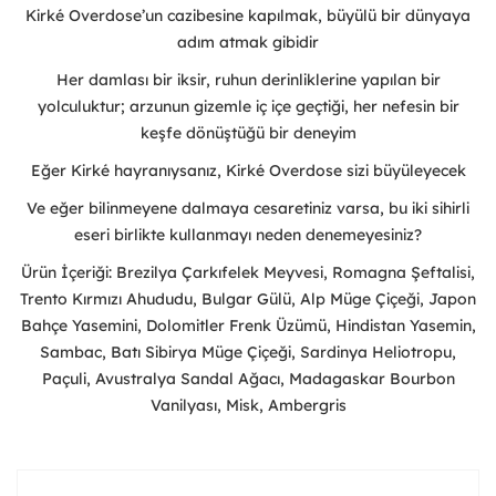
Kirké Overdose’un cazibesine kapılmak, büyülü bir dünyaya
adım atmak gibidir
Her damlası bir iksir, ruhun derinliklerine yapılan bir
yolculuktur; arzunun gizemle iç içe geçtiği, her nefesin bir
keşfe dönüştüğü bir deneyim
Eğer Kirké hayranıysanız, Kirké Overdose sizi büyüleyecek
Ve eğer bilinmeyene dalmaya cesaretiniz varsa, bu iki sihirli
eseri birlikte kullanmayı neden denemeyesiniz?
Ürün İçeriği: Brezilya Çarkıfelek Meyvesi, Romagna Şeftalisi,
Trento Kırmızı Ahududu, Bulgar Gülü, Alp Müge Çiçeği, Japon
Bahçe Yasemini, Dolomitler Frenk Üzümü, Hindistan Yasemin,
Sambac, Batı Sibirya Müge Çiçeği, Sardinya Heliotropu,
Paçuli, Avustralya Sandal Ağacı, Madagaskar Bourbon
Vanilyası, Misk, Ambergris