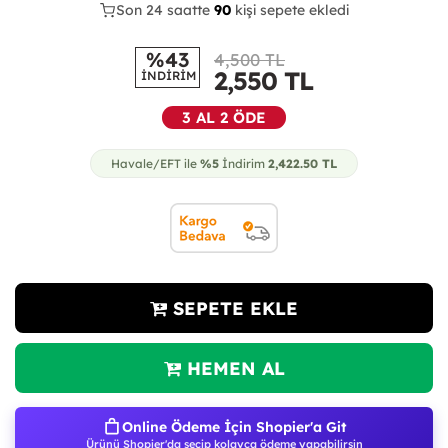
Son 24 saatte
44
90
34
kişi sepete ekledi
%43
4,500 TL
2,550
TL
İNDİRİM
3 AL 2 ÖDE
Havale/EFT ile
%5
İndirim
2,422.50
TL
SEPETE EKLE
HEMEN AL
Online Ödeme İçin Shopier'a Git
Ürünü Shopier'da seçip kolayca ödeme yapabilirsin