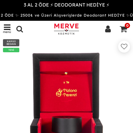
3 AL 2 ÖDE ⚡ DEODORANT HEDİYE ⚡
 ÖDE ✨ 2500₺ ve Üzeri Alışverişlerde Deodorant HEDİYE 
0
menü
KARGO
BEDAVA
YENİ