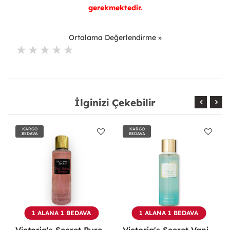
gerekmektedir.
Ortalama Değerlendirme »
İlginizi Çekebilir
KARGO
KARGO
BEDAVA
BEDAVA
1 ALANA 1 BEDAVA
1 ALANA 1 BEDAVA
Victoria's Secret Pure Seduction Shimmer 250ml Vücut Spreyi -
Victoria's Secret Vanilla Tropic 250ml Vücut Spreyi -
Victoria's Secret Velvet Petals 250ml Vücut Spreyi -