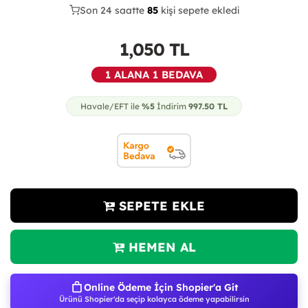
Son 24 saatte
41
88
25
kişi sepete ekledi
1,050
TL
1 ALANA 1 BEDAVA
Havale/EFT ile
%5
İndirim
997.50
TL
SEPETE EKLE
HEMEN AL
Online Ödeme İçin Shopier'a Git
Ürünü Shopier'da seçip kolayca ödeme yapabilirsin