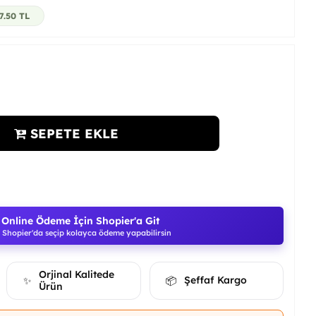
7.50
TL
SEPETE EKLE
Online Ödeme İçin Shopier'a Git
Shopier'da seçip kolayca ödeme yapabilirsin
Orjinal Kalitede
Şeffaf Kargo
✨
📦
Ürün