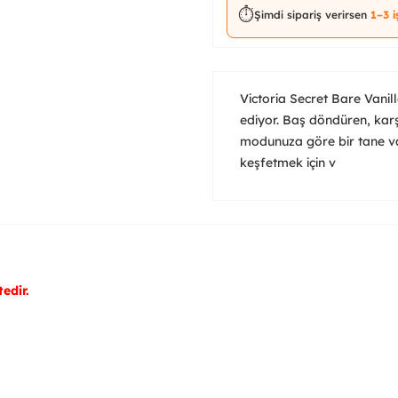
⏱️
Şimdi sipariş verirsen
1–3 
Victoria Secret Bare Vanil
ediyor. Baş döndüren, karş
modunuza göre bir tane var
keşfetmek için v
edir.