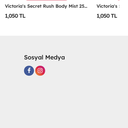
Victoria's Secret Rush Body Mist 250 Ml Vücut Spreyi -
Victoria's Secre Love Spell 250 Ml Kadın Vücut Spreyi -
1,050 TL
1
Sosyal Medya
R