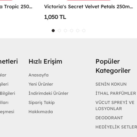
Victoria's Secret Velvet Petals 250ml Vücut Spreyi -
1,050 TL
etleri
Hızlı Erişim
Popüler
Kategoriler
ular
Anasayfa
ileri
Yeni Ürünler
SENİN KOKUN
ilgileri
İndirimdeki Ürünler
İTHAL PARFÜMLER
lları
Sipariş Takip
VÜCUT SPREYİ VE
LOSYONLAR
leşmesi
Hakkımızda
DEODORANT
HEDİYELİK SETLE