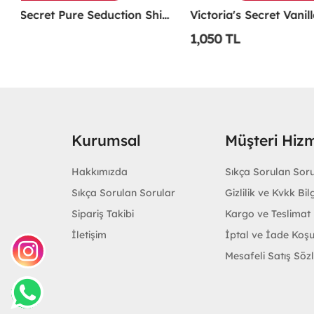
Victoria's Secret Pure Seduction Shimmer 250ml Vücut Spreyi -
Victoria's Secret Vanilla Tropic 250ml Vücut Spreyi -
1,050 TL
1,050 TL
Kurumsal
Müşteri Hizm
Hakkımızda
Sıkça Sorulan Sor
Sıkça Sorulan Sorular
Gizlilik ve Kvkk Bilg
Sipariş Takibi
Kargo ve Teslimat B
İletişim
İptal ve İade Koşu
Mesafeli Satış Söz