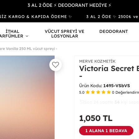
3 AL 2 ÖDE ⚡ DEODORANT HEDİYE ⚡
İZ KARGO & KAPIDA ÖDEME ✨
3 AL 2 ÖDE ✨ 2500₺ ve Üz
İTHAL
VÜCUT SPREYİ VE
DEODORANT
ARFÜMLER
LOSYONLAR
are Vanilla 250 ML vücut spreyi -
MERVE KOZMETIK
Victoria Secret 
-
Ürün Kodu:
1495-VSbVS
5.0
0
Değerlendir
Son 24 saatte
27
54
18
kişi satın
1,050
TL
1 ALANA 1 BEDAVA