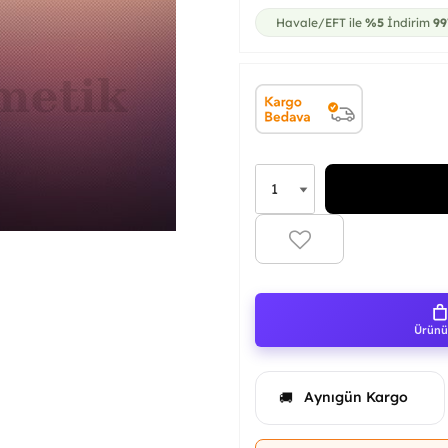
Havale/EFT ile
%5
İndirim
99
Ürünü 
Aynıgün Kargo
🚚