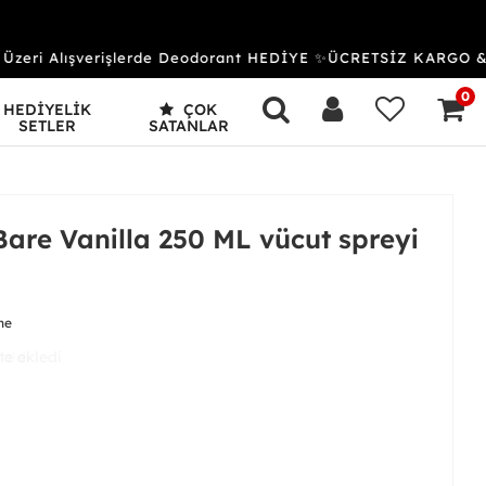
eri Alışverişlerde Deodorant HEDİYE ✨ÜCRETSİZ KARGO & K
0
HEDİYELİK
ÇOK
SETLER
SATANLAR
Bare Vanilla 250 ML vücut spreyi
me
 aldı