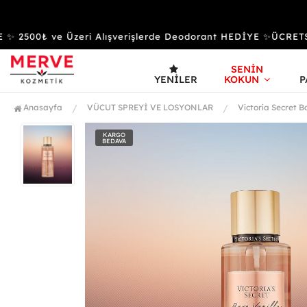
2500₺ ve Üzeri Alışverişlerde Deodorant HEDİYE ✨ÜCRETS
SENİN
YENILER
KOKUN
P
Anasayfa
VÜCUT SPREYİ VE LOSYONLAR
Victoria Secret B
KARGO
BEDAVA