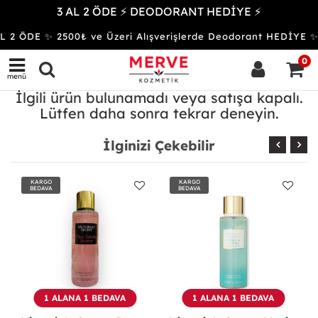
3 AL 2 ÖDE ⚡ DEODORANT HEDİYE ⚡
L 2 ÖDE ✨ 2500₺ ve Üzeri Alışverişlerde Deodorant HEDİ
0
menü
İlgili ürün bulunamadı veya satışa kapalı.
Lütfen daha sonra tekrar deneyin.
İlginizi Çekebilir
KARGO
KARGO
BEDAVA
BEDAVA
1 ALANA 1 BEDAVA
1 ALANA 1 BEDAVA