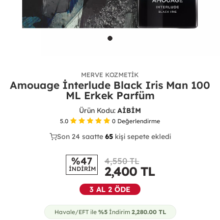
MERVE KOZMETIK
Amouage İnterlude Black Iris Man 100
ML Erkek Parfüm
Ürün Kodu:
AİBİM
5.0
0
Değerlendirme
Son 24 saatte
34
67
16
kişi sepete ekledi
%47
4,550 TL
2,400
TL
İNDİRİM
3 AL 2 ÖDE
Havale/EFT ile
%5
İndirim
2,280.00
TL