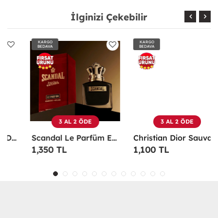
İlginizi Çekebilir
KARGO
KARGO
BEDAVA
BEDAVA
3 AL 2 ÖDE
3 AL 2 ÖDE
Scandal Le Parfüm EDP 100 ML Erkek Parfüm -
Christian Dior Sauvage EDP 100 ML Erkek Parfüm - CDDS
1,350 TL
1,100 TL