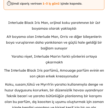
⏱️
Şimdi sipariş verirsen
1–3 iş günü
içinde kapında.
Interlude Black Iris Man, orijinal koku yaratımının bir üst
boyaması olarak yaklaşıldı
Alt boyama olan Interlude Man, Orris ve diğer bileşenlerin
boya vuruşlarının daha yankılanan ve güçlü hale geldiği bir
bağlam sunuyor
Yaratıcı niyet, Interlude Man'ın farklı yönlerini ortaya
çıkarmaktı
The Interlude Black Iris parfümü, Amouage parfüm evinin en
son çıkan erkek kreasyonudur
Koku, susam,tütsü ve Myrrh'in yaratıcı kullanımıyla denge ve
huzur duygusunu korurken, bir düzensizlik havası uyandırıyor
Teknik beceri ve yaratıcı bütünlüğün planlanmış bir karışımı
olan bu parfüm, dış kaostan iç uyumu oluşturmak için zaman
içinde kendini yansıtma ve kişisel keşif için bir an alır