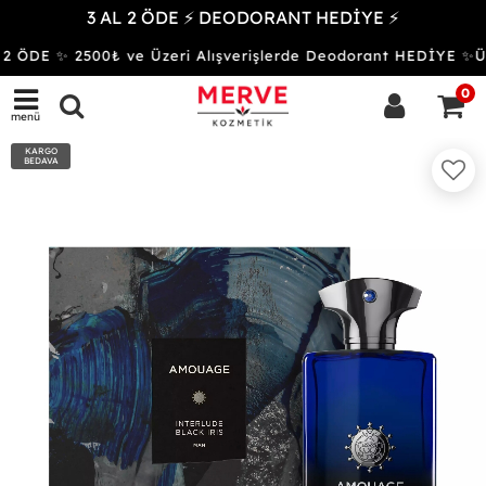
3 AL 2 ÖDE ⚡ DEODORANT HEDİYE ⚡
 ÖDE ✨ 2500₺ ve Üzeri Alışverişlerde Deodorant HEDİYE 
0
menü
KARGO
BEDAVA