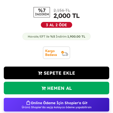
%7
2,156 TL
2,000
TL
İNDİRİM
3 AL 2 ÖDE
Havale/EFT ile
%5
İndirim
1,900.00
TL
SEPETE EKLE
HEMEN AL
Online Ödeme İçin Shopier'a Git
Ürünü Shopier'da seçip kolayca ödeme yapabilirsin