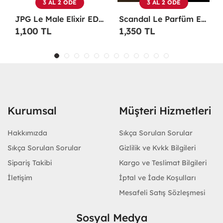
3 AL 2 ÖDE
3 AL 2 ÖDE
TESTER Erkek Parfüm -
Scandal Le Parfüm EDP 100 ML Erkek Parfüm -
Christian Dior Sauvage EDP 100 ML Erkek Parfüm - CDDS
1,350 TL
1,100 TL
Kurumsal
Müşteri Hizmetleri
Hakkımızda
Sıkça Sorulan Sorular
Sıkça Sorulan Sorular
Gizlilik ve Kvkk Bilgileri
Sipariş Takibi
Kargo ve Teslimat Bilgileri
İletişim
İptal ve İade Koşulları
Mesafeli Satış Sözleşmesi
Sosyal Medya