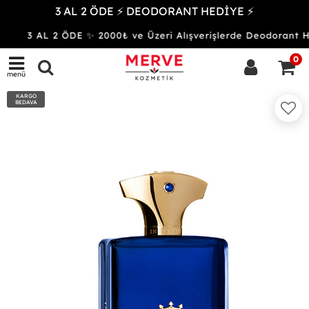
3 AL 2 ÖDE ⚡ DEODORANT HEDİYE ⚡
3 AL 2 ÖDE ✨ 2000₺ ve Üzeri Alışverişlerde Deodoran
0
menü
KARGO
BEDAVA