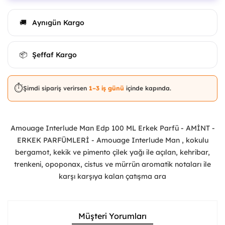
Aynıgün Kargo
🚚
Şeffaf Kargo
📦
⏱️
Şimdi sipariş verirsen
1–3 iş günü
içinde kapında.
Amouage Interlude Man Edp 100 ML Erkek Parfü - AMİNT -
ERKEK PARFÜMLERİ - Amouage Interlude Man , kokulu
bergamot, kekik ve pimento çilek yağı ile açılan, kehribar,
trenkeni, opoponax, cistus ve mürrün aromatik notaları ile
karşı karşıya kalan çatışma ara
Müşteri Yorumları