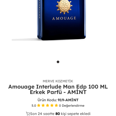
MERVE KOZMETIK
Amouage Interlude Man Edp 100 ML
Erkek Parfü - AMİNT
Ürün Kodu:
919-AMİNT
5.0
0
Değerlendirme
Son 24 saatte
40
80
21
kişi sepete ekledi