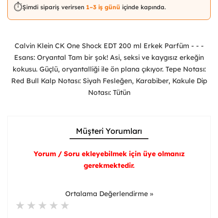
⏱️
Şimdi sipariş verirsen
1–3 iş günü
içinde kapında.
Calvin Klein CK One Shock EDT 200 ml Erkek Parfüm - - -
Esans: Oryantal Tam bir şok! Asi, seksi ve kaygısız erkeğin
kokusu. Güçlü, oryantalliği ile ön plana çıkıyor. Tepe Notası:
Red Bull Kalp Notası: Siyah Fesleğen, Karabiber, Kakule Dip
Notası: Tütün
Müşteri Yorumları
Yorum / Soru ekleyebilmek için üye olmanız
gerekmektedir.
Ortalama Değerlendirme »