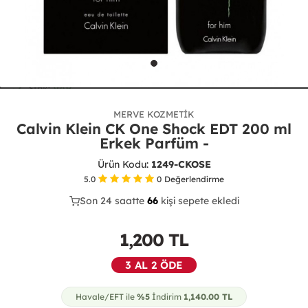
MERVE KOZMETIK
Calvin Klein CK One Shock EDT 200 ml
Erkek Parfüm -
Ürün Kodu:
1249-CKOSE
5.0
0
Değerlendirme
Son 24 saatte
36
68
23
kişi sepete ekledi
1,200
TL
3 AL 2 ÖDE
Havale/EFT ile
%5
İndirim
1,140.00
TL