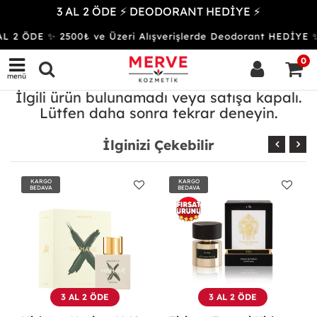
3 AL 2 ÖDE ⚡ DEODORANT HEDİYE ⚡
AL 2 ÖDE ✨ 2500₺ ve Üzeri Alışverişlerde Deodorant HEDİ
0
menü
İlgili ürün bulunamadı veya satışa kapalı.
Lütfen daha sonra tekrar deneyin.
İlginizi Çekebilir
KARGO
KARGO
BEDAVA
BEDAVA
3 AL 2 ÖDE
3 AL 2 ÖDE