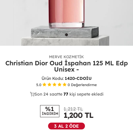
MERVE KOZMETIK
Christian Dior Oud İspahan 125 ML Edp
Unisex -
Ürün Kodu:
1420-CDOİU
5.0
0
Değerlendirme
Son 24 saatte
42
77
28
kişi sepete ekledi
%1
1,212 TL
1,200
TL
İNDİRİM
3 AL 2 ÖDE