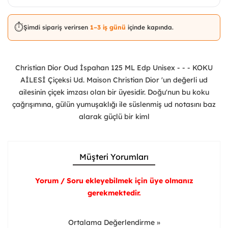
⏱️
Şimdi sipariş verirsen
1–3 iş günü
içinde kapında.
Christian Dior Oud İspahan 125 ML Edp Unisex - - - KOKU
AİLESİ Çiçeksi Ud. Maison Christian Dior 'un değerli ud
ailesinin çiçek imzası olan bir üyesidir. Doğu'nun bu koku
çağrışımına, gülün yumuşaklığı ile süslenmiş ud notasını baz
alarak güçlü bir kiml
Müşteri Yorumları
Yorum / Soru ekleyebilmek için üye olmanız
gerekmektedir.
Ortalama Değerlendirme »