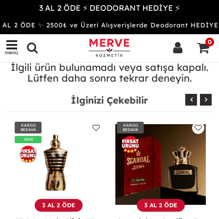
3 AL 2 ÖDE ⚡ DEODORANT HEDİYE ⚡
 AL 2 ÖDE ✨ 2500₺ ve Üzeri Alışverişlerde Deodorant HED
0
menü
İlgili ürün bulunamadı veya satışa kapalı.
Lütfen daha sonra tekrar deneyin.
İlginizi Çekebilir
KARGO
KARGO
BEDAVA
BEDAVA
YENİ
3 AL 2 ÖDE
3 AL 2 ÖDE