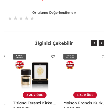
Ortalama Değerlendirme »
İlginizi Çekebilir
KARGO
KARGO
BEDAVA
BEDAVA
3 AL 2 ÖDE
3 AL 2 ÖDE
Tiziana Terenzi Kirke Edp 100 ML Unisex Parfüm - TTKE
Maison Francis Kurkdjian Grand Soir 70 Ml EDP Parfüm - MFKGS