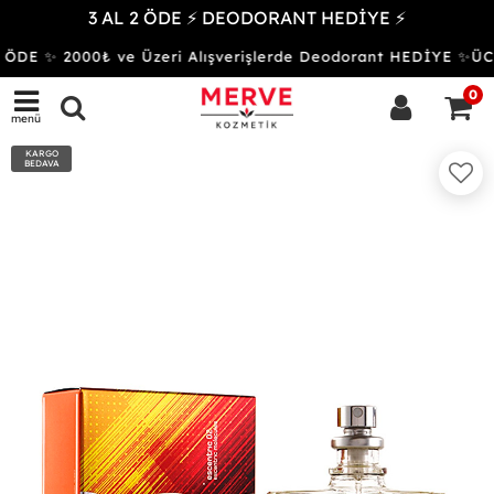
3 AL 2 ÖDE ⚡ DEODORANT HEDİYE ⚡
ÖDE ✨ 2000₺ ve Üzeri Alışverişlerde Deodorant HEDİYE ✨
0
menü
KARGO
BEDAVA