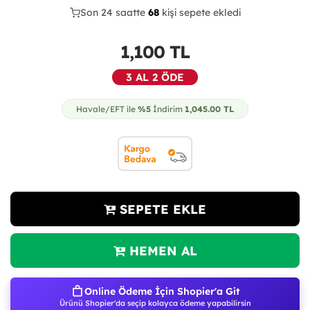
Son 24 saatte
36
68
14
kişi sepete ekledi
1,100
TL
3 AL 2 ÖDE
Havale/EFT ile
%5
İndirim
1,045.00
TL
SEPETE EKLE
HEMEN AL
Online Ödeme İçin Shopier'a Git
Ürünü Shopier'da seçip kolayca ödeme yapabilirsin