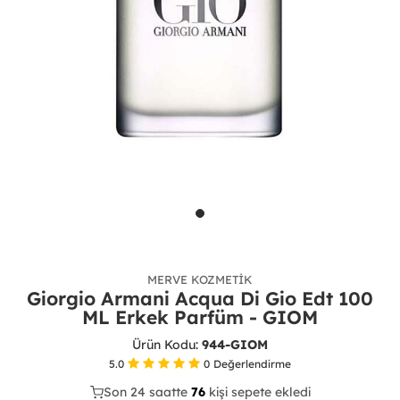
MERVE KOZMETIK
Giorgio Armani Acqua Di Gio Edt 100
ML Erkek Parfüm - GIOM
Ürün Kodu:
944-GIOM
5.0
0
Değerlendirme
Son 24 saatte
42
76
28
kişi sepete ekledi