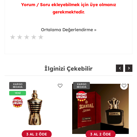
Yorum / Soru ekleyebilmek için üye olmanız
gerekmektedir.
Ortalama Değerlendirme »
İlginizi Çekebilir
KARGO
KARGO
BEDAVA
BEDAVA
3 AL 2 ÖDE
3 AL 2 ÖDE