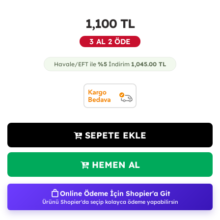
1,100
TL
3 AL 2 ÖDE
Havale/EFT ile
%5
İndirim
1,045.00
TL
SEPETE EKLE
HEMEN AL
Online Ödeme İçin Shopier'a Git
Ürünü Shopier'da seçip kolayca ödeme yapabilirsin