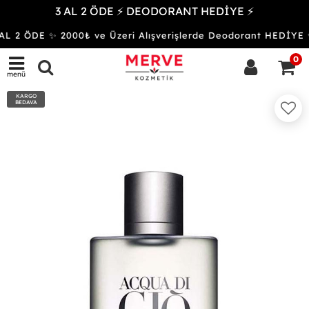
3 AL 2 ÖDE ⚡ DEODORANT HEDİYE ⚡
L 2 ÖDE ✨ 2000₺ ve Üzeri Alışverişlerde Deodorant HEDİ
0
menü
KARGO
BEDAVA