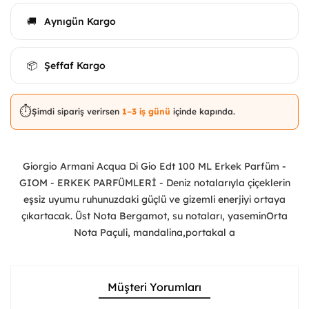
Aynıgün Kargo
🚚
Şeffaf Kargo
📦
⏱️
Şimdi sipariş verirsen
1–3 iş günü
içinde kapında.
Giorgio Armani Acqua Di Gio Edt 100 ML Erkek Parfüm -
GIOM - ERKEK PARFÜMLERİ - Deniz notalarıyla çiçeklerin
eşsiz uyumu ruhunuzdaki güçlü ve gizemli enerjiyi ortaya
çıkartacak. Üst Nota Bergamot, su notaları, yaseminOrta
Nota Paçuli, mandalina,portakal a
Müşteri Yorumları