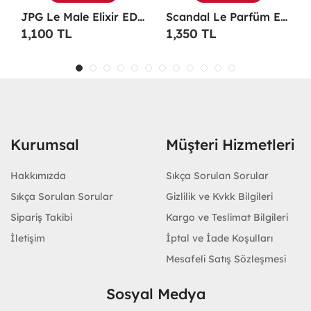
TESTER Erkek Parfüm -
Scandal Le Parfüm EDP 100 ML Erkek Parfüm -
Christian Dior Sauvage EDP 100 ML Erkek Parfüm - CDDS
1,350 TL
1,100 TL
Kurumsal
Müşteri Hizmetleri
Hakkımızda
Sıkça Sorulan Sorular
Sıkça Sorulan Sorular
Gizlilik ve Kvkk Bilgileri
Sipariş Takibi
Kargo ve Teslimat Bilgileri
İletişim
İptal ve İade Koşulları
Mesafeli Satış Sözleşmesi
Sosyal Medya