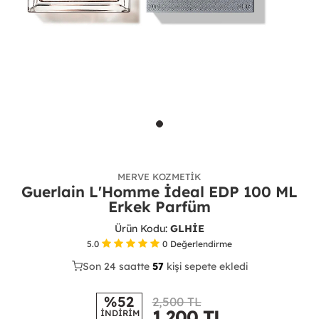
MERVE KOZMETIK
Guerlain L'Homme İdeal EDP 100 ML
Erkek Parfüm
Ürün Kodu:
GLHİE
5.0
0
Değerlendirme
Son 24 saatte
29
57
23
kişi sepete ekledi
%52
2,500 TL
1,200
TL
İNDİRİM