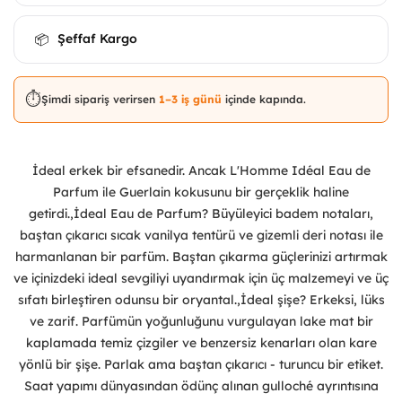
Şeffaf Kargo
📦
⏱️
Şimdi sipariş verirsen
1–3 iş günü
içinde kapında.
İdeal erkek bir efsanedir. Ancak L'Homme Idéal Eau de
Parfum ile Guerlain kokusunu bir gerçeklik haline
getirdi.,İdeal Eau de Parfum? Büyüleyici badem notaları,
baştan çıkarıcı sıcak vanilya tentürü ve gizemli deri notası ile
harmanlanan bir parfüm. Baştan çıkarma güçlerinizi artırmak
ve içinizdeki ideal sevgiliyi uyandırmak için üç malzemeyi ve üç
sıfatı birleştiren odunsu bir oryantal.,İdeal şişe? Erkeksi, lüks
ve zarif. Parfümün yoğunluğunu vurgulayan lake mat bir
kaplamada temiz çizgiler ve benzersiz kenarları olan kare
yönlü bir şişe. Parlak ama baştan çıkarıcı - turuncu bir etiket.
Saat yapımı dünyasından ödünç alınan gulloché ayrıntısına