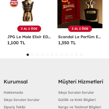
3 AL 2 ÖDE
3 AL 2 ÖDE
TESTER Erkek Parfüm -
Scandal Le Parfüm EDP 100 ML Erkek Parfüm -
Christian Dior Sauvage EDP 100 ML Erkek Parfüm - CDDS
1,350 TL
1,100 TL
Kurumsal
Müşteri Hizmetleri
Hakkımızda
Sıkça Sorulan Sorular
Sıkça Sorulan Sorular
Gizlilik ve Kvkk Bilgileri
Sipariş Takibi
Kargo ve Teslimat Bilgileri