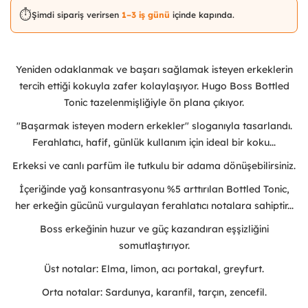
⏱️
Şimdi sipariş verirsen
1–3 iş günü
içinde kapında.
Yeniden odaklanmak ve başarı sağlamak isteyen erkeklerin
tercih ettiği kokuyla zafer kolaylaşıyor. Hugo Boss Bottled
Tonic tazelenmişliğiyle ön plana çıkıyor.
"Başarmak isteyen modern erkekler" sloganıyla tasarlandı.
Ferahlatıcı, hafif, günlük kullanım için ideal bir koku...
Erkeksi ve canlı parfüm ile tutkulu bir adama dönüşebilirsiniz.
İçeriğinde yağ konsantrasyonu %5 arttırılan Bottled Tonic,
her erkeğin gücünü vurgulayan ferahlatıcı notalara sahiptir...
Boss erkeğinin huzur ve güç kazandıran eşşizliğini
somutlaştırıyor.
Üst notalar: Elma, limon, acı portakal, greyfurt.
Orta notalar: Sardunya, karanfil, tarçın, zencefil.