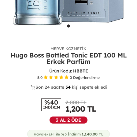
MERVE KOZMETIK
Hugo Boss Bottled Tonic EDT 100 ML
Erkek Parfüm
Ürün Kodu:
HBBTE
5.0
0
Değerlendirme
Son 24 saatte
37
54
18
kişi sepete ekledi
%40
2,000 TL
1,200
TL
İNDİRİM
3 AL 2 ÖDE
Havale/EFT ile
%5
İndirim
1,140.00
TL