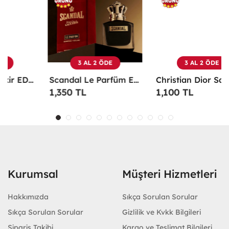
3 AL 2 ÖDE
3 AL 2 ÖDE
Scandal Le Parfüm EDP 100 ML Erkek Parfüm -
Christian Dior Sauvage EDP 100 ML Erkek Parfüm - CDDS
1,350 TL
1,100 TL
Kurumsal
Müşteri Hizmetleri
Hakkımızda
Sıkça Sorulan Sorular
Sıkça Sorulan Sorular
Gizlilik ve Kvkk Bilgileri
Sipariş Takibi
Kargo ve Teslimat Bilgileri