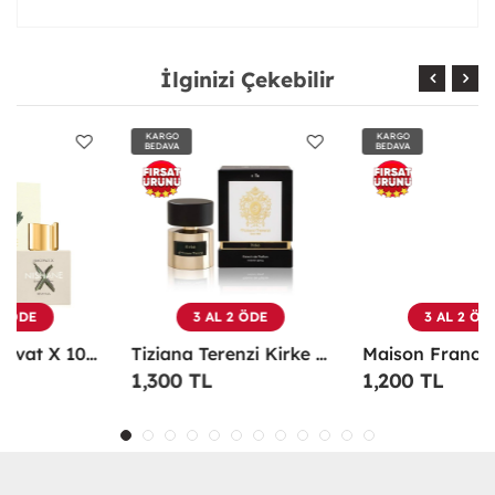
İlginizi Çekebilir
KARGO
KARGO
BEDAVA
BEDAVA
3 AL 2 ÖDE
3 AL 2 ÖDE
Tiziana Terenzi Kirke Edp 100 ML Unisex Parfüm - TTKE
Maison Francis Kurkdjian Grand Soir 70 Ml EDP Parfüm - MFKGS
1,300 TL
1,200 TL