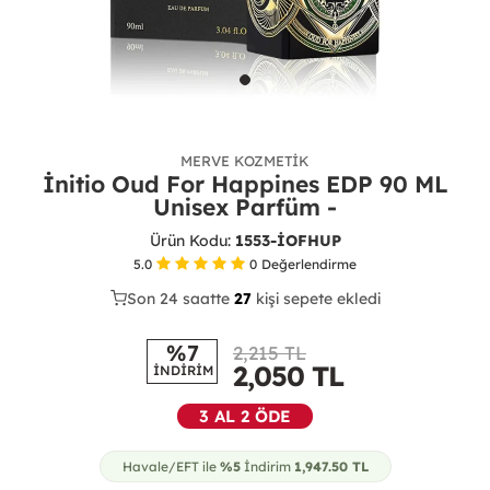
MERVE KOZMETIK
İnitio Oud For Happines EDP 90 ML
Unisex Parfüm -
Ürün Kodu:
1553-İOFHUP
5.0
0
Değerlendirme
Son 24 saatte
23
28
kişi sepete ekledi
8
%7
2,215 TL
2,050
TL
İNDİRİM
3 AL 2 ÖDE
Havale/EFT ile
%5
İndirim
1,947.50
TL