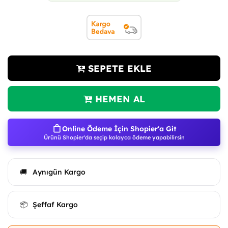
SEPETE EKLE
HEMEN AL
Online Ödeme İçin Shopier'a Git
Ürünü Shopier'da seçip kolayca ödeme yapabilirsin
Aynıgün Kargo
🚚
Şeffaf Kargo
📦