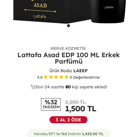
MERVE KOZMETIK
Lattafa Asad EDP 100 ML Erkek
Parfümü
Ürün Kodu:
LAEEP
5.0
0
Değerlendirme
Son 24 saatte
38
80
16
kişi sepete ekledi
%32
2,200 TL
1,500
TL
İNDİRİM
3 AL 2 ÖDE
Havale/EFT ile
%5
İndirim
1,425.00
TL