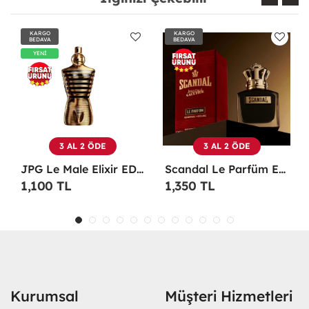
KARGO
KARGO
BEDAVA
BEDAVA
 AL 2 ÖDE
3 AL 2 ÖDE
3 AL 
JPG Le Male Elixir EDP 125 ML TESTER Erkek Parfüm -
Scandal Le Parfüm EDP 100 ML Erkek Parfüm -
TL
1,350 TL
1,100 TL
Kurumsal
Müşteri Hizmetleri