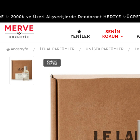
 2000₺ ve Üzeri Alışverişlerde Deodorant HEDİYE ✨ÜCRETS
SENİN
YENILER
KOKUN
P
Anasayfa
İTHAL PARFÜMLER
UNİSEX PARFÜMLER
Le
KARGO
BEDAVA