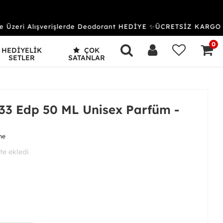
eri Alışverişlerde Deodorant HEDİYE ✨ÜCRETSİZ KARGO & 
0
HEDİYELİK
ÇOK
SETLER
SATANLAR
33 Edp 50 ML Unisex Parfüm -
me
aldı