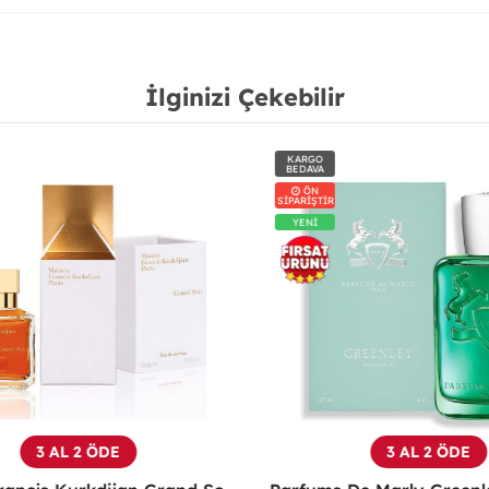
İlginizi Çekebilir
KARGO
BEDAVA
ÖN
SİPARİŞTİR
YENİ
3 AL 2 ÖDE
3 AL 2 ÖDE