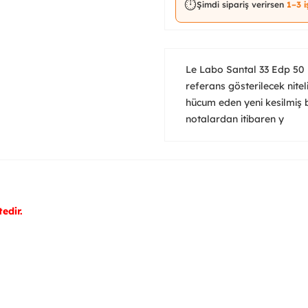
⏱️
Şimdi sipariş verirsen
1–3 
Le Labo Santal 33 Edp 50 
referans gösterilecek nitel
hücum eden yeni kesilmiş bi
notalardan itibaren y
edir.