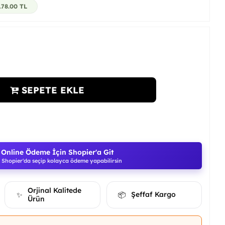
178.00
TL
SEPETE EKLE
Online Ödeme İçin Shopier'a Git
Shopier'da seçip kolayca ödeme yapabilirsin
Orjinal Kalitede
Şeffaf Kargo
✨
📦
Ürün