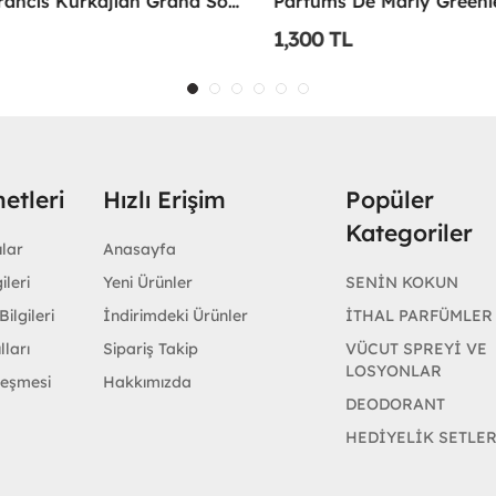
Maison Francis Kurkdjian Grand Soir 70 Ml EDP Parfüm - MFKGS
1,300 TL
etleri
Hızlı Erişim
Popüler
Kategoriler
ular
Anasayfa
ileri
Yeni Ürünler
SENİN KOKUN
ilgileri
İndirimdeki Ürünler
İTHAL PARFÜMLER
lları
Sipariş Takip
VÜCUT SPREYİ VE
LOSYONLAR
leşmesi
Hakkımızda
DEODORANT
HEDİYELİK SETLE