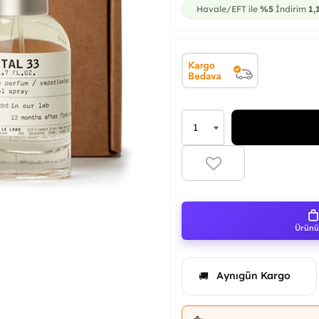
Havale/EFT ile
%5
İndirim
1,
Ürünü 
Aynıgün Kargo
🚚