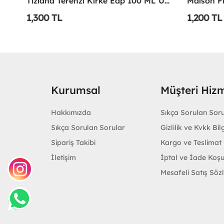
ivat X 100 Ml Unisex Parfüm
Tiziana Terenzi Kirke Edp 100 ML Unisex Parfüm - TTKE
1,300 TL
1,200 TL
Kurumsal
Müşteri Hizm
Hakkımızda
Sıkça Sorulan Sor
Sıkça Sorulan Sorular
Gizlilik ve Kvkk Bilg
Sipariş Takibi
Kargo ve Teslimat B
İletişim
İptal ve İade Koşu
Mesafeli Satış Söz