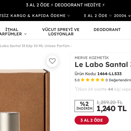
3 AL 2 ÖDE ⚡ DEODORANT HEDİYE ⚡
İZ KARGO & KAPIDA ÖDEME ✨
3 AL 2 ÖDE ✨ 2000₺ ve Üz
İTHAL
VÜCUT SPREYİ VE
DEODORANT
ARFÜMLER
LOSYONLAR
 Labo Santal 33 Edp 50 ML Unisex Parfüm -
MERVE KOZMETIK
Le Labo Santal 
Ürün Kodu:
1464-LLS33
5.0
0
Değerlendir
Son 24 saatte
23
44
8
kişi satın 
1,259.20 TL
%2
1,240
TL
İNDİRİM
3 AL 2 ÖDE