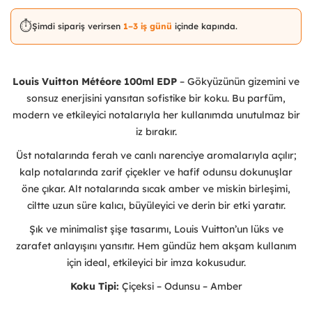
⏱️
Şimdi sipariş verirsen
1–3 iş günü
içinde kapında.
Louis Vuitton Météore 100ml EDP
– Gökyüzünün gizemini ve
sonsuz enerjisini yansıtan sofistike bir koku. Bu parfüm,
modern ve etkileyici notalarıyla her kullanımda unutulmaz bir
iz bırakır.
Üst notalarında ferah ve canlı narenciye aromalarıyla açılır;
kalp notalarında zarif çiçekler ve hafif odunsu dokunuşlar
öne çıkar. Alt notalarında sıcak amber ve miskin birleşimi,
ciltte uzun süre kalıcı, büyüleyici ve derin bir etki yaratır.
Şık ve minimalist şişe tasarımı, Louis Vuitton’un lüks ve
zarafet anlayışını yansıtır. Hem gündüz hem akşam kullanım
için ideal, etkileyici bir imza kokusudur.
Koku Tipi:
Çiçeksi – Odunsu – Amber