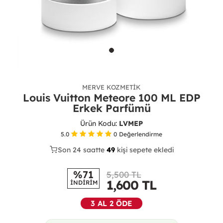
MERVE KOZMETIK
Louis Vuitton Meteore 100 ML EDP
Erkek Parfümü
Ürün Kodu:
LVMEP
5.0
0
Değerlendirme
Son 24 saatte
25
49
14
kişi sepete ekledi
%71
5,500 TL
1,600
TL
İNDİRİM
3 AL 2 ÖDE