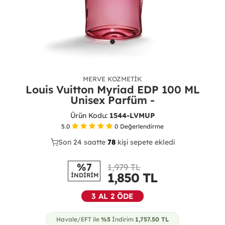
MERVE KOZMETIK
Louis Vuitton Myriad EDP 100 ML
Unisex Parfüm -
Ürün Kodu:
1544-LVMUP
5.0
0
Değerlendirme
Son 24 saatte
37
78
23
kişi sepete ekledi
%7
1,979 TL
1,850
TL
İNDİRİM
3 AL 2 ÖDE
Havale/EFT ile
%5
İndirim
1,757.50
TL