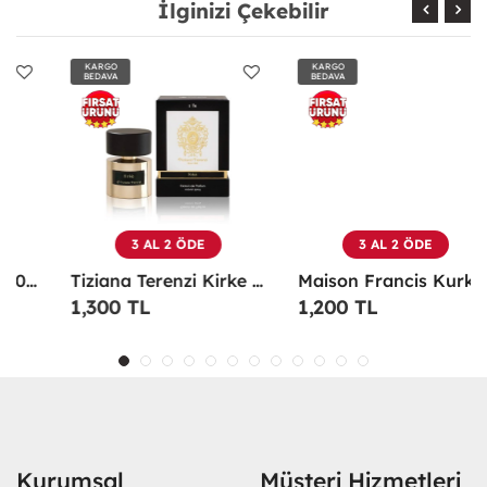
İlginizi Çekebilir
KARGO
KARGO
BEDAVA
BEDAVA
3 AL 2 ÖDE
3 AL 2 ÖDE
Tiziana Terenzi Kirke Edp 100 ML Unisex Parfüm - TTKE
Maison Francis Kurkdjian Grand Soir 70 Ml EDP Parfüm - MFKGS
1,300 TL
1,200 TL
Kurumsal
Müşteri Hizmetleri