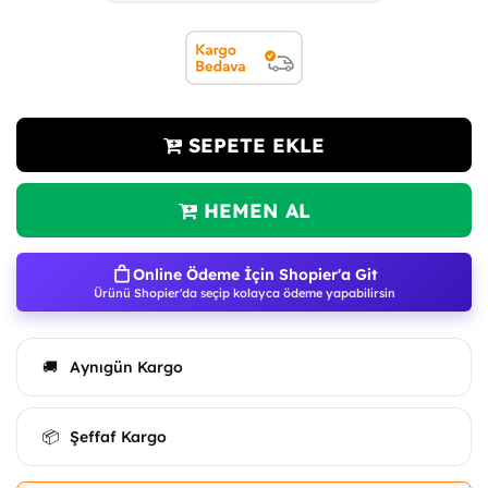
SEPETE EKLE
HEMEN AL
Online Ödeme İçin Shopier'a Git
Ürünü Shopier'da seçip kolayca ödeme yapabilirsin
Aynıgün Kargo
🚚
Şeffaf Kargo
📦