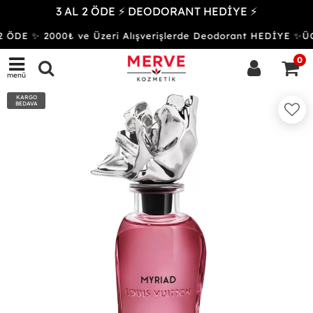
3 AL 2 ÖDE ⚡ DEODORANT HEDİYE ⚡
 ÖDE ✨ 2000₺ ve Üzeri Alışverişlerde Deodorant HEDİYE 
0
menü
KARGO
BEDAVA