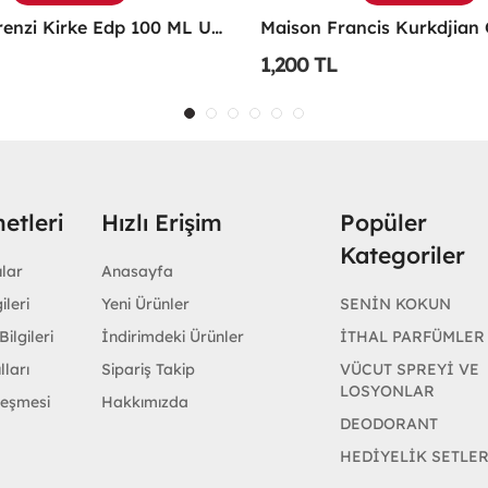
Maison Francis Kurkdjian Grand Soir 70 Ml EDP Parfüm - MFKGS
1,300 TL
etleri
Hızlı Erişim
Popüler
Kategoriler
ular
Anasayfa
ileri
Yeni Ürünler
SENİN KOKUN
ilgileri
İndirimdeki Ürünler
İTHAL PARFÜMLER
lları
Sipariş Takip
VÜCUT SPREYİ VE
LOSYONLAR
leşmesi
Hakkımızda
DEODORANT
HEDİYELİK SETLE