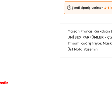
⏱️
Şimdi sipariş verirsen
1–3 
Maison Francis Kurkdjian
UNİSEX PARFÜMLER - Çarpı
ihtişamı çağrıştırıyor. Mas
Üst Nota Yasemin
edir.