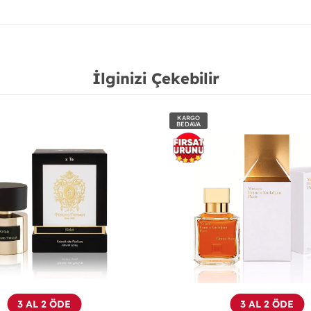
İlginizi Çekebilir
KARGO
BEDAVA
ÖN
SİPARİŞTİR
YENİ
3 AL 2 ÖDE
3 AL 2 ÖDE