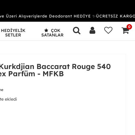
Üzeri Alışverişlerde Deodorant HEDİYE ✨ÜCRETSİZ KARGO &
0
HEDİYELİK
ÇOK
SETLER
SATANLAR
 Kurkdjian Baccarat Rouge 540
ex Parfüm - MFKB
me
 aldı