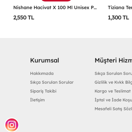
ivat X 100 Ml Unisex Parfüm
Tiziana Terenzi Kirke Edp 100 ML Unisex Parfüm - TTKE
1,300 TL
1,200 TL
Kurumsal
Müşteri Hizm
Hakkımızda
Sıkça Sorulan Sor
Sıkça Sorulan Sorular
Gizlilik ve Kvkk Bilg
Sipariş Takibi
Kargo ve Teslimat B
İletişim
İptal ve İade Koşu
Mesafeli Satış Söz