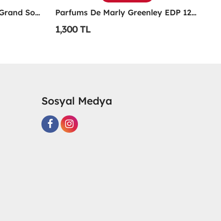
Parfums De Marly Greenley EDP 125 ML Parfüm
Xerjoff Casamorati 1888 100 ML Unisex Parfüm -
1,350 TL
1
Sosyal Medya
R