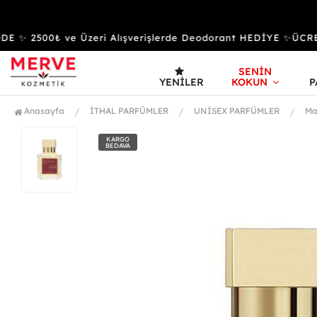
✨ 2500₺ ve Üzeri Alışverişlerde Deodorant HEDİYE ✨ÜCRE
SENİN
YENILER
KOKUN
P
Anasayfa
İTHAL PARFÜMLER
UNİSEX PARFÜMLER
Ma
KARGO
BEDAVA