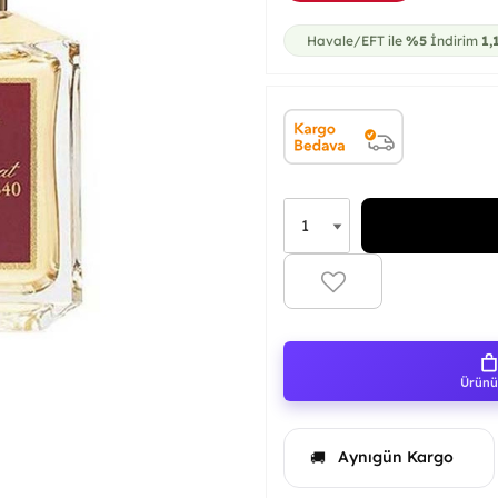
Havale/EFT ile
%5
İndirim
1,
Ürünü 
Aynıgün Kargo
🚚