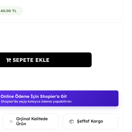
140.00
TL
SEPETE EKLE
Online Ödeme İçin Shopier'a Git
Shopier'da seçip kolayca ödeme yapabilirsin
Orjinal Kalitede
Şeffaf Kargo
✨
📦
Ürün