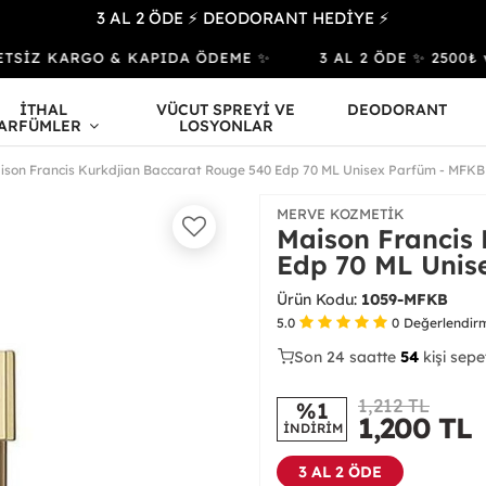
3 AL 2 ÖDE ⚡ DEODORANT HEDİYE ⚡
TSİZ KARGO & KAPIDA ÖDEME ✨
3 AL 2 ÖDE ✨ 2500₺ ve 
İTHAL
VÜCUT SPREYİ VE
DEODORANT
ARFÜMLER
LOSYONLAR
ison Francis Kurkdjian Baccarat Rouge 540 Edp 70 ML Unisex Parfüm - MFKB
MERVE KOZMETIK
Maison Francis
Edp 70 ML Unis
Ürün Kodu:
1059-MFKB
5.0
0
Değerlendir
Son 24 saatte
40
56
24
kişi satın
1,212 TL
%1
1,200
TL
İNDİRİM
3 AL 2 ÖDE