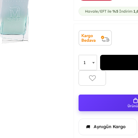
Havale/EFT ile
%5
İndirim
1,
Ürünü 
Aynıgün Kargo
🚚