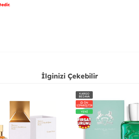
edir.
İlginizi Çekebilir
KARGO
BEDAVA
ÖN
SİPARİŞTİR
YENİ