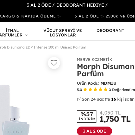
3 AL 2 ÖDE ⚡ DEODORANT HEDİYE ⚡
ARGO & KAPIDA ÖDEME ✨
3 AL 2 ÖDE ✨ 2500₺ ve Üzeri 
İTHAL
VÜCUT SPREYİ VE
DEODORANT
ARFÜMLER
LOSYONLAR
rph Disumana EDP Intense 100 ml Unisex Parfüm
MERVE KOZMETIK
Morph Disumana
Parfüm
Ürün Kodu:
MDMİU
5.0
0
Değerlendir
Son 24 saatte
43
51
16
kişi satın
4,050 TL
%57
1,750
TL
İNDİRİM
3 AL 2 ÖDE