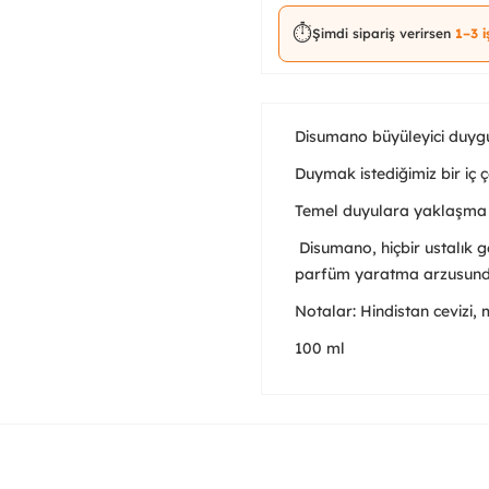
⏱️
Şimdi sipariş verirsen
1–3 
Disumano büyüleyici duygula
Duymak istediğimiz bir iç ç
Temel duyulara yaklaşma i
Disumano, hiçbir ustalık g
parfüm yaratma arzusunda
Notalar: Hindistan cevizi,
100 ml