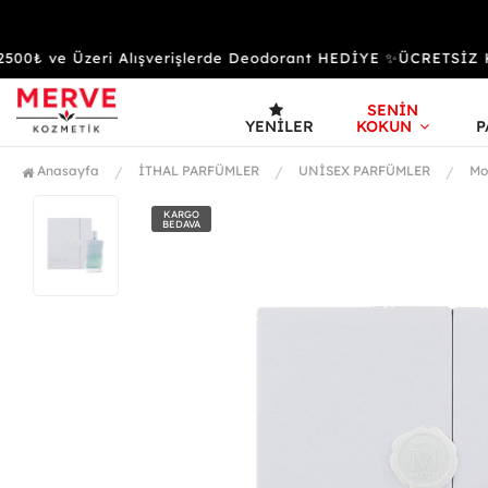
0₺ ve Üzeri Alışverişlerde Deodorant HEDİYE ✨ÜCRETSİZ K
SENİN
YENILER
KOKUN
P
Anasayfa
İTHAL PARFÜMLER
UNİSEX PARFÜMLER
Mo
KARGO
BEDAVA