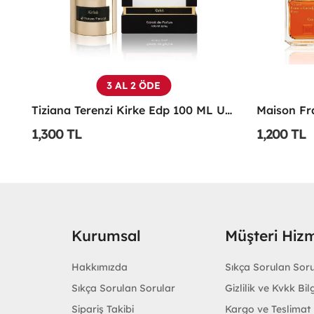
3 AL 2 ÖDE
ivat X 100 Ml Unisex Parfüm
Tiziana Terenzi Kirke Edp 100 ML Unisex Parfüm - TTKE
1,300 TL
1,200 TL
Kurumsal
Müşteri Hizm
Hakkımızda
Sıkça Sorulan Sor
Sıkça Sorulan Sorular
Gizlilik ve Kvkk Bilg
Sipariş Takibi
Kargo ve Teslimat B