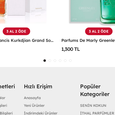
3 AL 2 ÖDE
3 AL 2 ÖDE
Maison Francis Kurkdjian Grand Soir 70 Ml EDP Parfüm - MFKGS
1,300 TL
etleri
Hızlı Erişim
Popüler
Kategoriler
ular
Anasayfa
ileri
Yeni Ürünler
SENİN KOKUN
ilgileri
İndirimdeki Ürünler
İTHAL PARFÜMLER