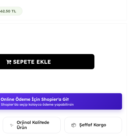
662.50
TL
SEPETE EKLE
Online Ödeme İçin Shopier'a Git
Shopier'da seçip kolayca ödeme yapabilirsin
Orjinal Kalitede
Şeffaf Kargo
✨
📦
Ürün