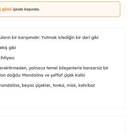
iş günü
içinde kapında.
rın bir karışımıdır: Yutmak istediğin bir deri gibi
ekiş gibi
htiyacı
erektirmeden, yalnızca temel bileşenlerle benzersiz bir
n doğdu: Mandalina ve şeffaf çiçek kalbi
 mandalina, beyaz çiçekler, tonka, misk, kehribar