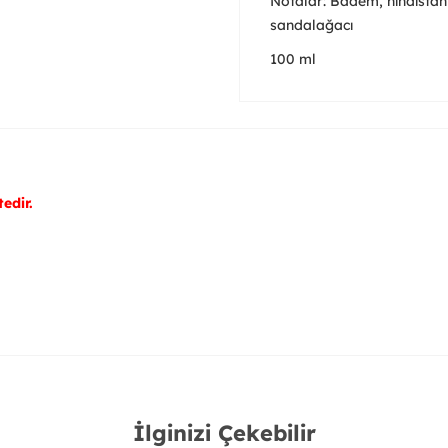
Notalar: Badem, hindistan c
sandalağacı
100 ml
edir.
İlginizi Çekebilir