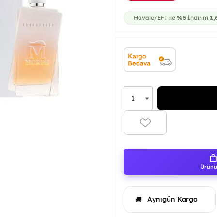
Havale/EFT ile
%5
İndirim
1,
Ürünü 
Aynıgün Kargo
🚚