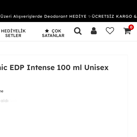
ri Alışverişlerde Deodorant HEDİYE ✨ÜCRETSİZ KARGO & K
0
HEDİYELİK
ÇOK
SETLER
SATANLAR
ic EDP Intense 100 ml Unisex
me
 aldı