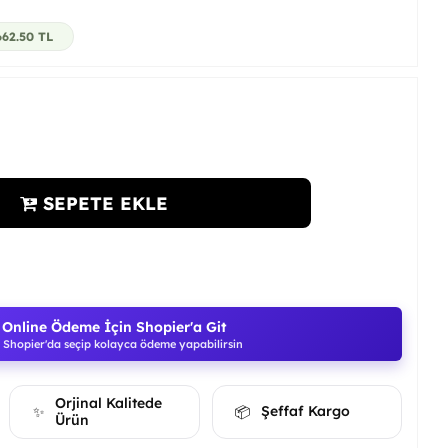
662.50
TL
SEPETE EKLE
Online Ödeme İçin Shopier'a Git
Shopier'da seçip kolayca ödeme yapabilirsin
Orjinal Kalitede
Şeffaf Kargo
✨
📦
Ürün