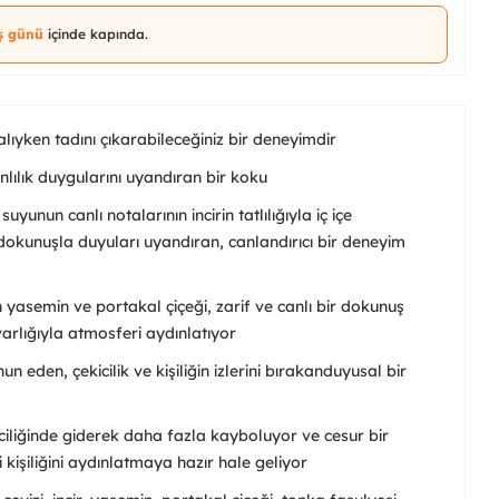
iş günü
içinde kapında.
lıyken tadını çıkarabileceğiniz bir deneyimdir
nlılık duygularını uyandıran bir koku
yunun canlı notalarının incirin tatlılığıyla iç içe
dokunuşla duyuları uyandıran, canlandırıcı bir deneyim
yasemin ve portakal çiçeği, zarif ve canlı bir dokunuş
varlığıyla atmosferi aydınlatıyor
 eden, çekicilik ve kişiliğin izlerini bırakanduyusal bir
ciliğinde giderek daha fazla kayboluyor ve cesur bir
kişiliğini aydınlatmaya hazır hale geliyor