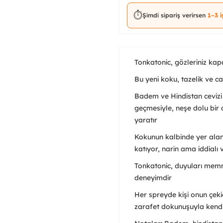
⏱️
Şimdi sipariş verirsen
1–3 
Tonkatonic, gözleriniz kapa
Bu yeni koku, tazelik ve ca
Badem ve Hindistan cevizi su
geçmesiyle, neşe dolu bir 
yaratır
Kokunun kalbinde yer alan 
katıyor, narin ama iddialı 
Tonkatonic, duyuları memnun
deneyimdir
Her spreyde kişi onun çeki
zarafet dokunuşuyla kendi 