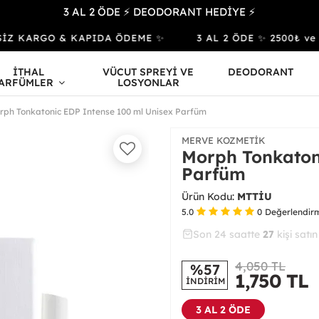
3 AL 2 ÖDE ⚡ DEODORANT HEDİYE ⚡
Z KARGO & KAPIDA ÖDEME ✨
3 AL 2 ÖDE ✨ 2500₺ ve Üze
İTHAL
VÜCUT SPREYİ VE
DEODORANT
ARFÜMLER
LOSYONLAR
rph Tonkatonic EDP Intense 100 ml Unisex Parfüm
MERVE KOZMETIK
Morph Tonkaton
Parfüm
Ürün Kodu:
MTTİU
5.0
0
Değerlendir
Son 24 saatte
33
72
27
kişi satın
4,050 TL
%57
1,750
TL
İNDİRİM
3 AL 2 ÖDE