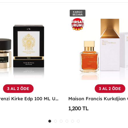
KARGO
BEDAVA
ÖN
SİPARİŞTİR
YENİ
3 AL 2 ÖDE
3 AL 2 ÖDE
Maison Francis Kurkdjian Grand Soir 70 Ml EDP Parfüm - MFKGS
1,300 TL