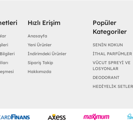
etleri
Hızlı Erişim
Popüler
Kategoriler
ular
Anasayfa
ileri
Yeni Ürünler
SENİN KOKUN
ilgileri
İndirimdeki Ürünler
İTHAL PARFÜMLER
lları
Sipariş Takip
VÜCUT SPREYİ VE
LOSYONLAR
leşmesi
Hakkımızda
DEODORANT
HEDİYELİK SETLE
Geliştir - powered by innovation