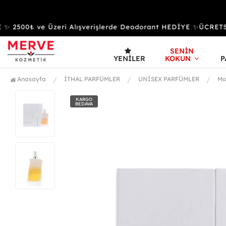
2500₺ ve Üzeri Alışverişlerde Deodorant HEDİYE ✨ÜCRETSİ
SENİN
YENILER
KOKUN
P
Anasayfa
İTHAL PARFÜMLER
UNİSEX PARFÜMLER
Mo
KARGO
BEDAVA