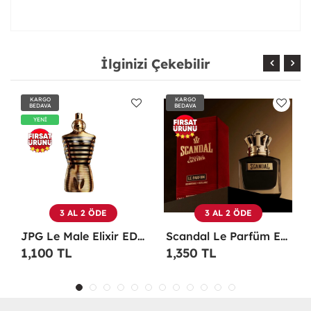
İlginizi Çekebilir
KARGO
KARGO
BEDAVA
BEDAVA
3 AL 2 ÖDE
3 AL 2 ÖDE
JPG Le Male Elixir EDP 125 ML TESTER Erkek Parfüm -
Scandal Le Parfüm EDP 100 ML Erkek Parfüm -
Christian Dior Sauvage EDP 100 ML Erkek Parfüm - CDDS
1,350 TL
1,100 TL