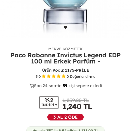
MERVE KOZMETIK
Paco Rabanne Invictus Legend EDP
100 ml Erkek Parfüm -
Ürün Kodu:
1175-PRİLE
5.0
0
Değerlendirme
Son 24 saatte
30
59
24
kişi sepete ekledi
%2
1,259.20 TL
1,240
TL
İNDİRİM
3 AL 2 ÖDE
Havale/EFT ile
%5
İndirim
1,178.00
TL