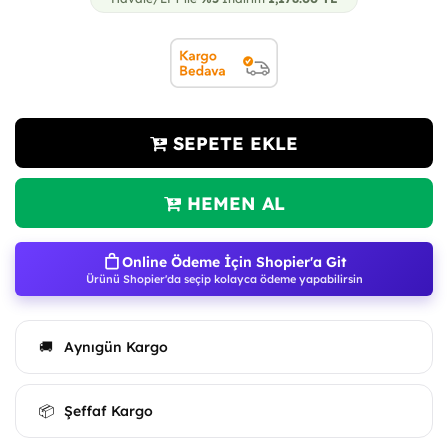
SEPETE EKLE
HEMEN AL
Online Ödeme İçin Shopier'a Git
Ürünü Shopier'da seçip kolayca ödeme yapabilirsin
Aynıgün Kargo
🚚
Şeffaf Kargo
📦