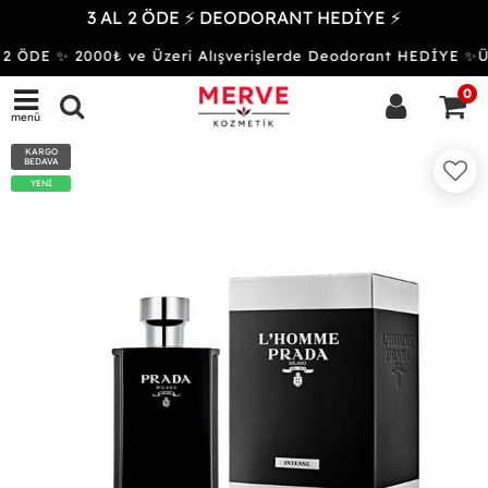
3 AL 2 ÖDE ⚡ DEODORANT HEDİYE ⚡
2 ÖDE ✨ 2000₺ ve Üzeri Alışverişlerde Deodorant HEDİYE 
0
menü
KARGO
BEDAVA
YENİ