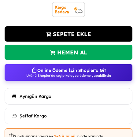
SEPETE EKLE
HEMEN AL
Online Ödeme İçin Shopier'a Git
Ürünü Shopier'da seçip kolayca ödeme yapabilirsin
Aynıgün Kargo
🚚
Şeffaf Kargo
📦
⏱️
Şimdi sipariş verirsen
1–3 iş günü
içinde kapında.