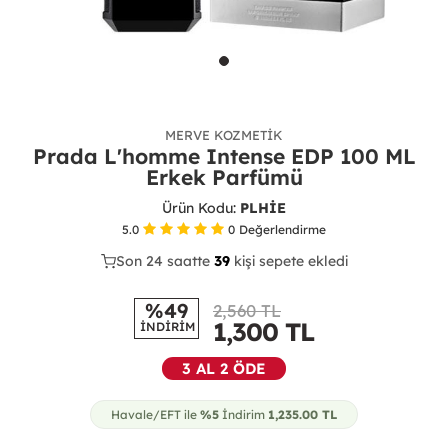
MERVE KOZMETIK
Prada L'homme Intense EDP 100 ML
Erkek Parfümü
Ürün Kodu:
PLHİE
5.0
0
Değerlendirme
Son 24 saatte
22
39
10
kişi sepete ekledi
%49
2,560 TL
1,300
TL
İNDİRİM
3 AL 2 ÖDE
Havale/EFT ile
%5
İndirim
1,235.00
TL