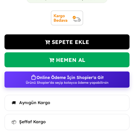
SEPETE EKLE
HEMEN AL
Online Ödeme İçin Shopier'a Git
Ürünü Shopier'da seçip kolayca ödeme yapabilirsin
Aynıgün Kargo
🚚
Şeffaf Kargo
📦