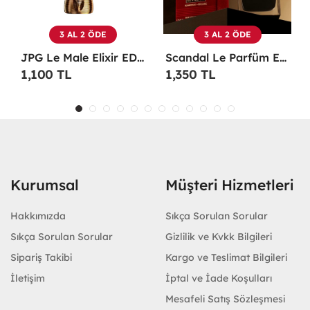
3 AL 2 ÖDE
3 AL 2 ÖDE
rfüm -
Scandal Le Parfüm EDP 100 ML Erkek Parfüm -
Christian Dior Sauvage EDP 100 ML Erkek Parfüm - CDDS
1,350 TL
1,100 TL
Kurumsal
Müşteri Hizmetleri
Hakkımızda
Sıkça Sorulan Sorular
Sıkça Sorulan Sorular
Gizlilik ve Kvkk Bilgileri
Sipariş Takibi
Kargo ve Teslimat Bilgileri
İletişim
İptal ve İade Koşulları
Mesafeli Satış Sözleşmesi