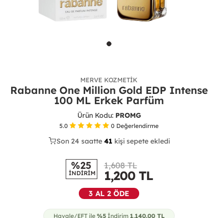
MERVE KOZMETIK
Rabanne One Million Gold EDP Intense
100 ML Erkek Parfüm
Ürün Kodu:
PROMG
5.0
0
Değerlendirme
Son 24 saatte
35
42
17
kişi sepete ekledi
%25
1,608 TL
1,200
TL
İNDİRİM
3 AL 2 ÖDE
Havale/EFT ile
%5
İndirim
1,140.00
TL