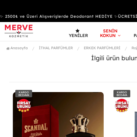
 2500₺ ve Üzeri Alışverişlerde Deodorant HEDİYE ✨ÜCRET
SENİN
YENILER
KOKUN
P
Anasayfa
İTHAL PARFÜMLER
ERKEK PARFÜMLERİ
Ro
İlgili ürün bul
KARGO
KARGO
BEDAVA
BEDAVA