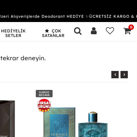
zeri Alışverişlerde Deodorant HEDİYE ✨ÜCRETSİZ KARGO & 
0
HEDİYELİK
ÇOK
SETLER
SATANLAR
 tekrar deneyin.
KARGO
BEDAVA