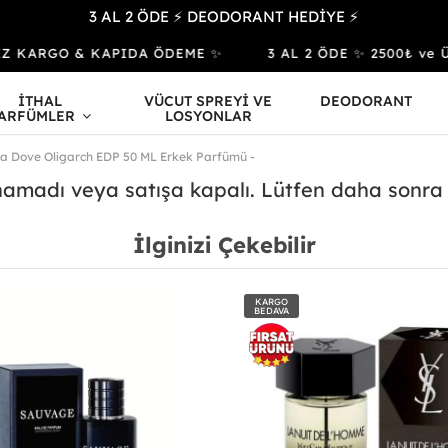
3 AL 2 ÖDE ⚡ DEODORANT HEDİYE ⚡
SİZ KARGO & KAPIDA ÖDEME ✨
3 AL 2 ÖDE ✨ 2500₺ ve Ü
İTHAL
VÜCUT SPREYİ VE
DEODORANT
ARFÜMLER
LOSYONLAR
ja Dove Oligarch EDP 50 ML Erkek Parfümü -
unamadı veya satışa kapalı. Lütfen daha sonra
İlginizi Çekebilir
KARGO
BEDAVA