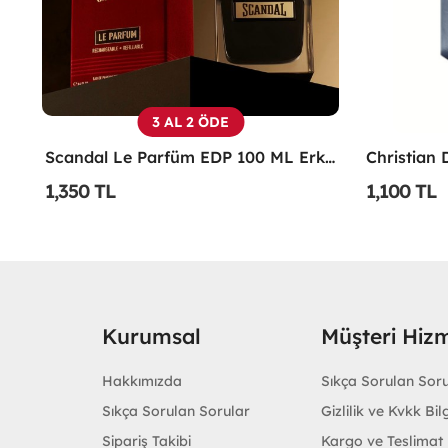
3 AL 2 ÖDE
xir EDP 125 ML TESTER Erkek Parfüm -
Scandal Le Parfüm EDP 100 ML Erkek Parfüm -
1,350 TL
1,100 TL
Kurumsal
Müşteri Hizm
Hakkımızda
Sıkça Sorulan Sor
Sıkça Sorulan Sorular
Gizlilik ve Kvkk Bilg
Sipariş Takibi
Kargo ve Teslimat B