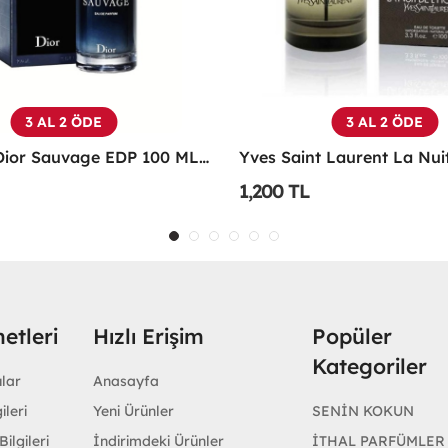
3 AL 2 ÖDE
3 AL 2 ÖDE
Christian Dior Sauvage EDP 100 ML Erkek Parfüm - CDDS
1,200 TL
etleri
Hızlı Erişim
Popüler
Kategoriler
ular
Anasayfa
ileri
Yeni Ürünler
SENİN KOKUN
ilgileri
İndirimdeki Ürünler
İTHAL PARFÜMLER