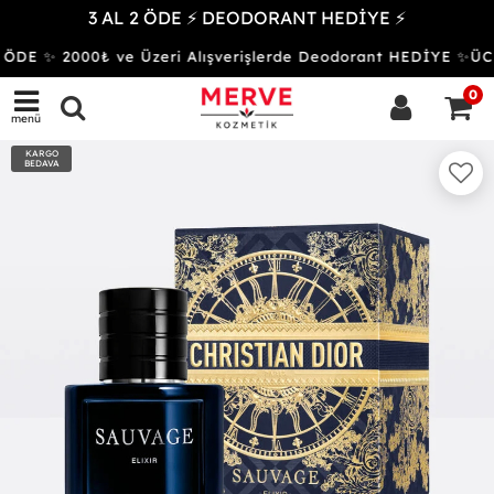
3 AL 2 ÖDE ⚡ DEODORANT HEDİYE ⚡
ÖDE ✨ 2000₺ ve Üzeri Alışverişlerde Deodorant HEDİYE ✨
0
menü
KARGO
BEDAVA