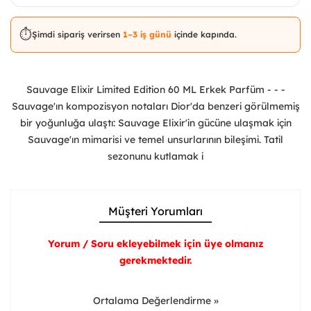
⏱️
Şimdi sipariş verirsen
1–3 iş günü
içinde kapında.
Sauvage Elixir Limited Edition 60 ML Erkek Parfüm - - -
Sauvage'ın kompozisyon notaları Dior'da benzeri görülmemiş
bir yoğunluğa ulaştı: Sauvage Elixir'in gücüne ulaşmak için
Sauvage'ın mimarisi ve temel unsurlarının bileşimi. Tatil
sezonunu kutlamak i
Müşteri Yorumları
Yorum / Soru ekleyebilmek için üye olmanız
gerekmektedir.
Ortalama Değerlendirme »