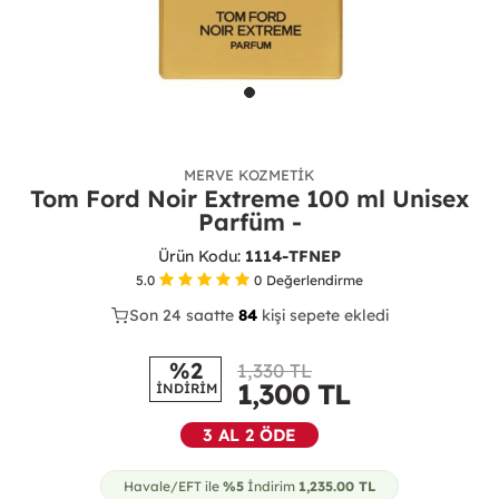
MERVE KOZMETIK
Tom Ford Noir Extreme 100 ml Unisex
Parfüm -
Ürün Kodu:
1114-TFNEP
5.0
0
Değerlendirme
Son 24 saatte
40
86
21
kişi sepete ekledi
%2
1,330 TL
1,300
TL
İNDİRİM
3 AL 2 ÖDE
Havale/EFT ile
%5
İndirim
1,235.00
TL