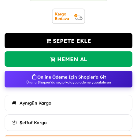
SEPETE EKLE
HEMEN AL
Online Ödeme İçin Shopier'a Git
Ürünü Shopier'da seçip kolayca ödeme yapabilirsin
Aynıgün Kargo
🚚
Şeffaf Kargo
📦