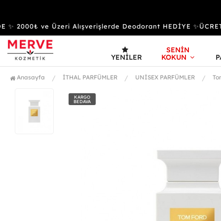
✨ 2000₺ ve Üzeri Alışverişlerde Deodorant HEDİYE ✨ÜCRET
SENİN
YENILER
KOKUN
P
Anasayfa
İTHAL PARFÜMLER
UNİSEX PARFÜMLER
To
KARGO
BEDAVA