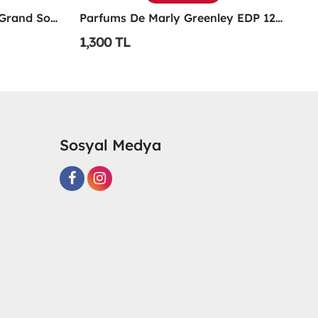
Parfums De Marly Greenley EDP 125 ML Parfüm
Xerjoff Casamorati 1888 100 ML Unisex Parfüm -
1,350 TL
1
Sosyal Medya
R