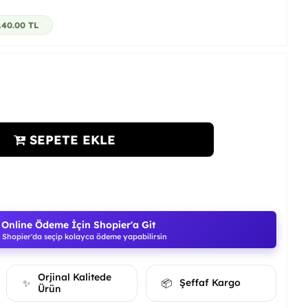
140.00
TL
SEPETE EKLE
Online Ödeme İçin Shopier'a Git
Shopier'da seçip kolayca ödeme yapabilirsin
Orjinal Kalitede
Şeffaf Kargo
✨
📦
Ürün