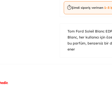
⏱️
Şimdi sipariş verirsen
1–3 
Tom Ford Soleil Blanc EDP
Blanc, her kullanıcı için ö
bu parfüm, benzersiz bir de
ener
edir.