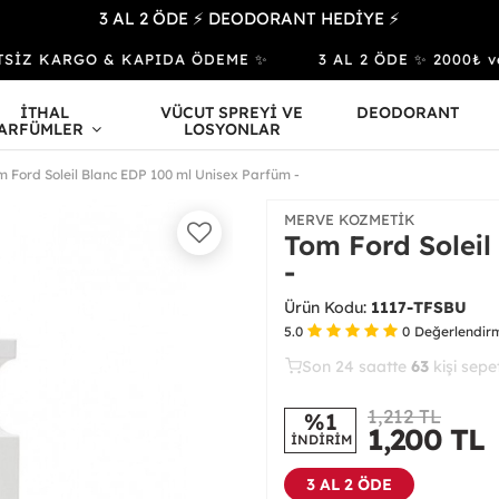
3 AL 2 ÖDE ⚡ DEODORANT HEDİYE ⚡
SİZ KARGO & KAPIDA ÖDEME ✨
3 AL 2 ÖDE ✨ 2000₺ ve Ü
İTHAL
VÜCUT SPREYİ VE
DEODORANT
ARFÜMLER
LOSYONLAR
m Ford Soleil Blanc EDP 100 ml Unisex Parfüm -
MERVE KOZMETIK
Tom Ford Soleil
-
Ürün Kodu:
1117-TFSBU
5.0
0
Değerlendir
Son 24 saatte
33
65
27
kişi satın
1,212 TL
%1
1,200
TL
İNDİRİM
3 AL 2 ÖDE