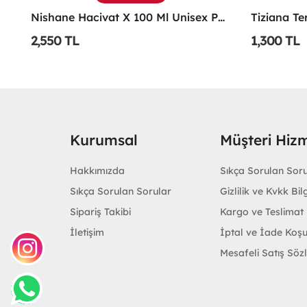
ivat X 100 Ml Unisex Parfüm
Tiziana Terenzi Kirke Edp 100 ML Unisex Parfüm - TTKE
1,300 TL
1,200 TL
Kurumsal
Müşteri Hizm
Hakkımızda
Sıkça Sorulan Sor
Sıkça Sorulan Sorular
Gizlilik ve Kvkk Bilg
Sipariş Takibi
Kargo ve Teslimat B
İletişim
İptal ve İade Koşu
Mesafeli Satış Söz