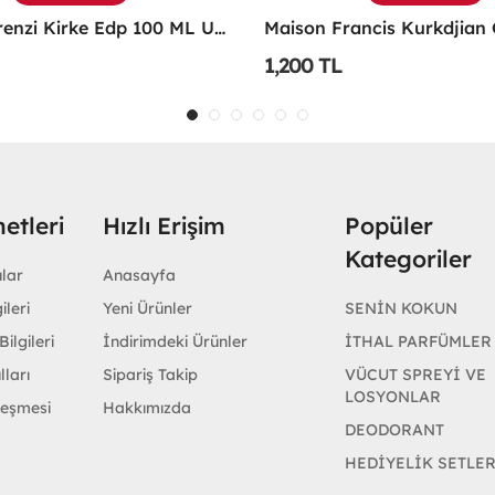
Maison Francis Kurkdjian Grand Soir 70 Ml EDP Parfüm - MFKGS
1,300 TL
etleri
Hızlı Erişim
Popüler
Kategoriler
ular
Anasayfa
ileri
Yeni Ürünler
SENİN KOKUN
ilgileri
İndirimdeki Ürünler
İTHAL PARFÜMLER
lları
Sipariş Takip
VÜCUT SPREYİ VE
LOSYONLAR
leşmesi
Hakkımızda
DEODORANT
HEDİYELİK SETLE