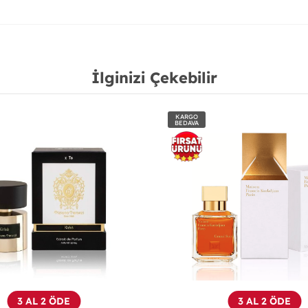
İlginizi Çekebilir
KARGO
BEDAVA
ÖN
SİPARİŞTİR
YENİ
3 AL 2 ÖDE
3 AL 2 ÖDE