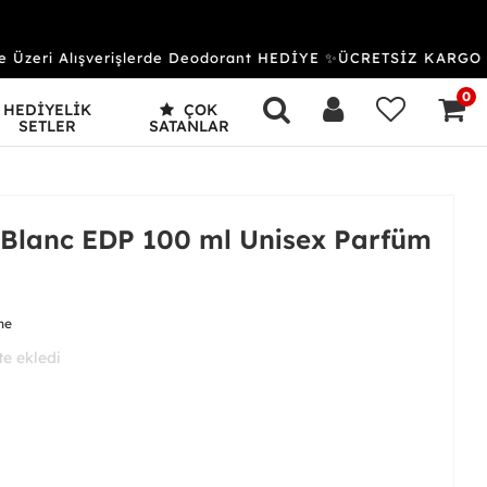
zeri Alışverişlerde Deodorant HEDİYE ✨ÜCRETSİZ KARGO &
0
HEDİYELİK
ÇOK
SETLER
SATANLAR
 Blanc EDP 100 ml Unisex Parfüm
me
 aldı