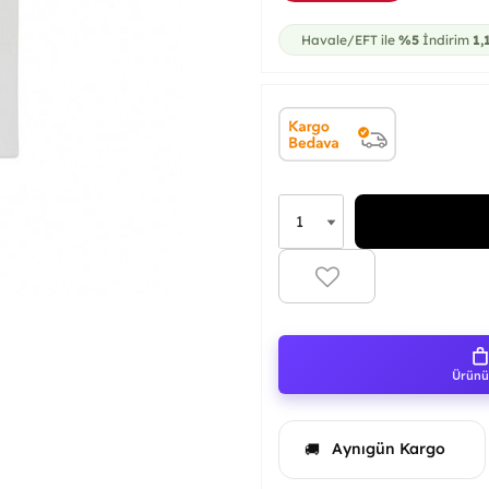
Havale/EFT ile
%5
İndirim
1,
Ürünü 
Aynıgün Kargo
🚚