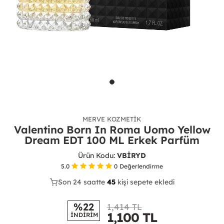
MERVE KOZMETIK
Valentino Born In Roma Uomo Yellow
Dream EDT 100 ML Erkek Parfüm
Ürün Kodu:
VBİRYD
5.0
0
Değerlendirme
Son 24 saatte
28
45
13
kişi sepete ekledi
%22
1,414 TL
1,100
TL
İNDİRİM