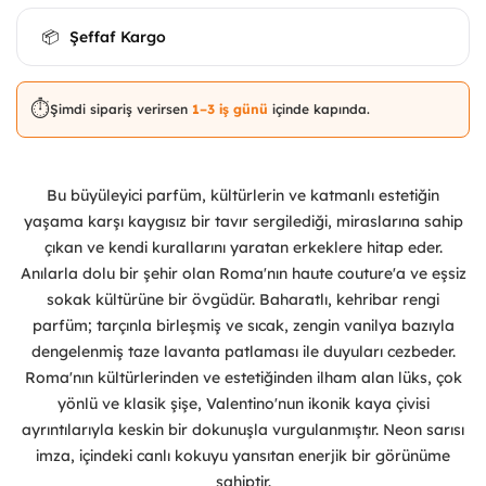
Şeffaf Kargo
📦
⏱️
Şimdi sipariş verirsen
1–3 iş günü
içinde kapında.
Bu büyüleyici parfüm, kültürlerin ve katmanlı estetiğin
yaşama karşı kaygısız bir tavır sergilediği, miraslarına sahip
çıkan ve kendi kurallarını yaratan erkeklere hitap eder.
Anılarla dolu bir şehir olan Roma'nın haute couture'a ve eşsiz
sokak kültürüne bir övgüdür. Baharatlı, kehribar rengi
parfüm; tarçınla birleşmiş ve sıcak, zengin vanilya bazıyla
dengelenmiş taze lavanta patlaması ile duyuları cezbeder.
Roma'nın kültürlerinden ve estetiğinden ilham alan lüks, çok
yönlü ve klasik şişe, Valentino'nun ikonik kaya çivisi
ayrıntılarıyla keskin bir dokunuşla vurgulanmıştır. Neon sarısı
imza, içindeki canlı kokuyu yansıtan enerjik bir görünüme
sahiptir.