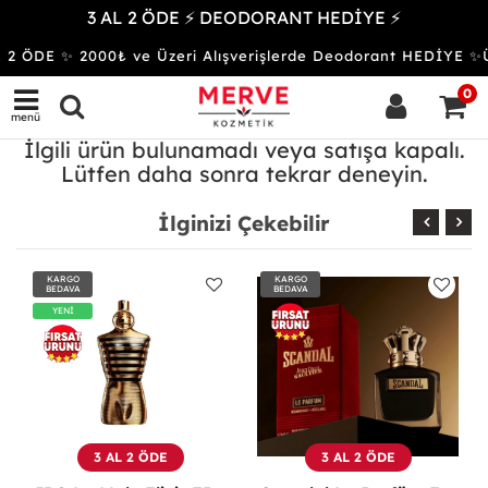
3 AL 2 ÖDE ⚡ DEODORANT HEDİYE ⚡
 2 ÖDE ✨ 2000₺ ve Üzeri Alışverişlerde Deodorant HEDİY
0
menü
İlgili ürün bulunamadı veya satışa kapalı.
Lütfen daha sonra tekrar deneyin.
İlginizi Çekebilir
KARGO
KARGO
BEDAVA
BEDAVA
YENİ
3 AL 2 ÖDE
3 AL 2 ÖDE