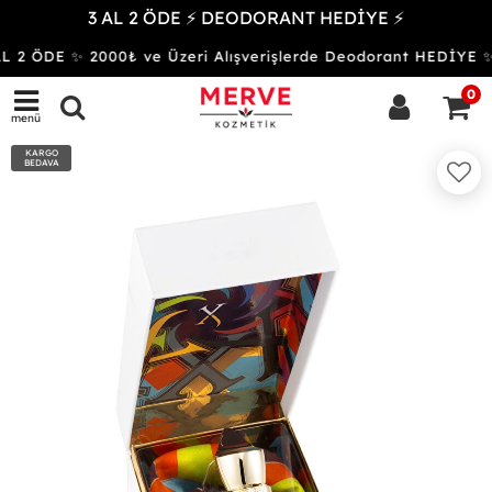
3 AL 2 ÖDE ⚡ DEODORANT HEDİYE ⚡
 2 ÖDE ✨ 2000₺ ve Üzeri Alışverişlerde Deodorant HEDİY
0
menü
KARGO
BEDAVA