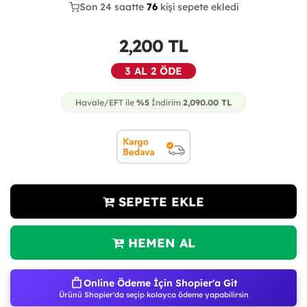
Son 24 saatte
38
76
23
kişi sepete ekledi
2,200
TL
3 AL 2 ÖDE
Havale/EFT ile
%5
İndirim
2,090.00
TL
SEPETE EKLE
HEMEN AL
Online Ödeme İçin Shopier'a Git
Ürünü Shopier'da seçip kolayca ödeme yapabilirsin