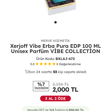
MERVE KOZMETIK
Xerjoff Vibe Erba Pura EDP 100 ML
Unisex Parfüm VİBE COLLECTİON
Ürün Kodu:
BXLAJ-672
5.0
0
Değerlendirme
Son 24 saatte
30
53
11
kişi sepete ekledi
%7
2,156 TL
2,000
TL
İNDİRİM
3 AL 2 ÖDE
Havale/EFT ile
%5
İndirim
1,900.00
TL