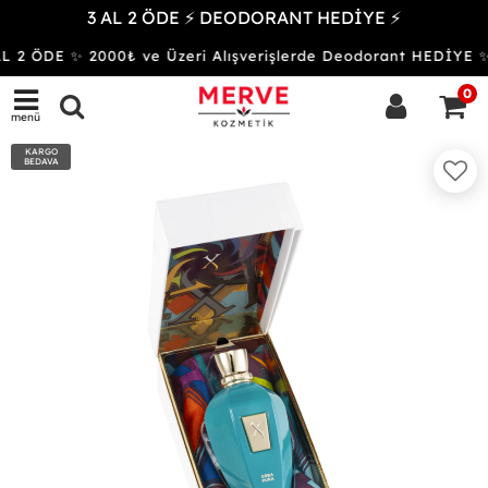
3 AL 2 ÖDE ⚡ DEODORANT HEDİYE ⚡
 2 ÖDE ✨ 2000₺ ve Üzeri Alışverişlerde Deodorant HEDİY
0
menü
KARGO
BEDAVA