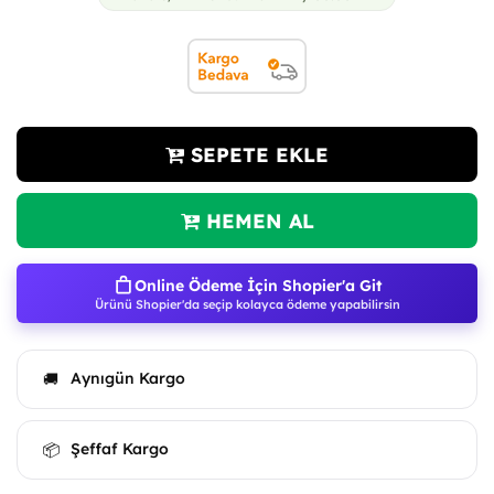
SEPETE EKLE
HEMEN AL
Online Ödeme İçin Shopier'a Git
Ürünü Shopier'da seçip kolayca ödeme yapabilirsin
Aynıgün Kargo
🚚
Şeffaf Kargo
📦