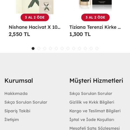
3 AL 2 ÖDE
3 AL 2 ÖDE
arfüm
Tiziana Terenzi Kirke Edp 100 ML Unisex Parfüm - TTKE
Maison Francis Kurkdjian Grand Soir 70 Ml EDP Parfüm - MFKGS
1,300 TL
1,200 TL
Kurumsal
Müşteri Hizmetleri
Hakkımızda
Sıkça Sorulan Sorular
Sıkça Sorulan Sorular
Gizlilik ve Kvkk Bilgileri
Sipariş Takibi
Kargo ve Teslimat Bilgileri
İletişim
İptal ve İade Koşulları
Mesafeli Satış Sözleşmesi