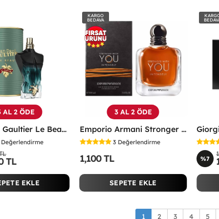
KARGO
KARG
BEDAVA
BEDAV
3 AL 2 ÖDE
3 AL 2 ÖDE
Jean Paul Gaultier Le Beau Le Parfum EDP Erkek Parfüm - JPGLBLP
Emporio Armani Stronger With You Intensely Edp 100 Ml -
Değerlendirme
3
Değerlendirme
 TL
1,100 TL
%7
0 TL
EPETE EKLE
SEPETE EKLE
1
2
3
4
5