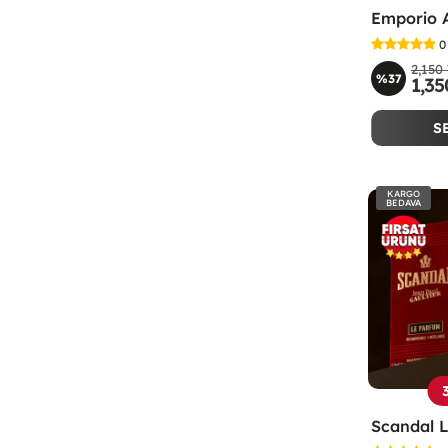
0
2,150
%37
1,35
S
KARGO
BEDAVA