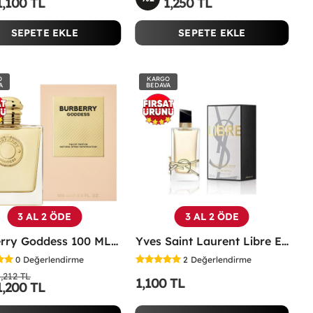
1,100 TL
1,250 TL
SEPETE EKLE
SEPETE EKLE
O
KARGO
A
BEDAVA
3 AL 2 ÖDE
3 AL 2 ÖDE
Burberry Goddess 100 ML EDP Kadın Parfümü -
Yves Saint Laurent Libre EDP 90 Ml Kadın Parfüm - YSLL
0
Değerlendirme
2
Değerlendirme
1,212 TL
1,100 TL
1,200 TL