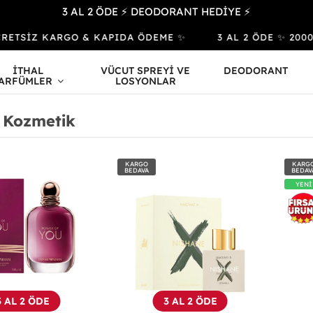
3 AL 2 ÖDE ⚡ DEODORANT HEDİYE ⚡
ETSİZ KARGO & KAPIDA ÖDEME ✨
3 AL 2 ÖDE ✨ 2000₺ ve
İTHAL
VÜCUT SPREYİ VE
DEODORANT
ARFÜMLER
LOSYONLAR
 Kozmetik
KARGO
KARG
BEDAVA
BEDAV
YENİ
3 AL 2 ÖDE
3 AL 2 ÖDE