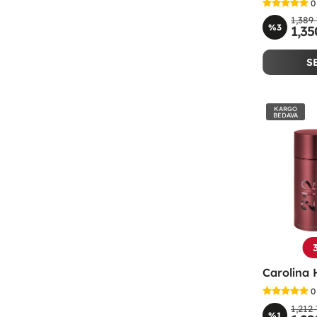
0
1,389
%3
1,35
S
KARGO
BEDAVA
0
1,212
%1