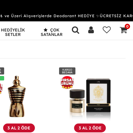
 Üzeri Alışverişlerde Deodorant HEDİYE ✨ÜCRETSİZ KARGO 
0
HEDİYELİK
ÇOK
SETLER
SATANLAR
O
KARGO
A
BEDAVA
3 AL 2 ÖDE
3 AL 2 ÖDE