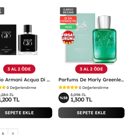
O
KARGO
A
BEDAVA
ÖN
SİPARİŞTİR
YENİ
3 AL 2 ÖDE
3 AL 2 ÖDE
Giorgio Armani Acqua Di Gio Elixir 100 ML Erkek Parfüm
Parfums De Marly Greenley EDP 125 ML Parfüm
0
Değerlendirme
0
Değerlendirme
1,284 TL
3,098 TL
%58
1,200 TL
1,300 TL
SEPETE EKLE
SEPETE EKLE
6