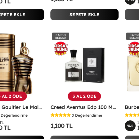
0 TL
EPETE EKLE
SEPETE EKLE
KARGO
KARG
BEDAVA
BEDAV
3 AL 2 ÖDE
3 AL 2 ÖDE
Jean Paul Gaultier Le Male Elixir EDP 125 Ml Erkek Parfüm -
Creed Aventus Edp 100 ML Erkek Parfümü - CAEP
Değerlendirme
0
Değerlendirme
 TL
1,100 TL
%1
0 TL