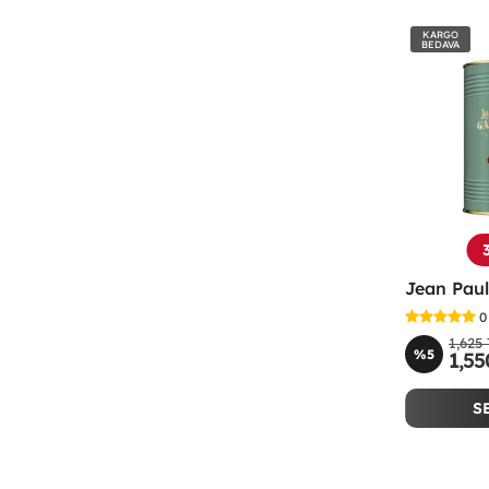
KARGO
BEDAVA
0
1,625
%5
1,55
S