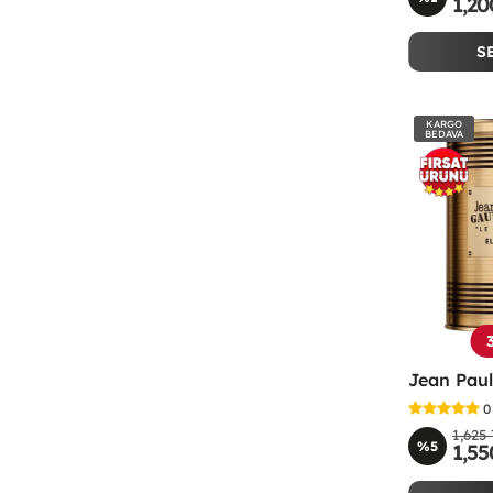
1,20
S
KARGO
BEDAVA
0
1,625
%5
1,55