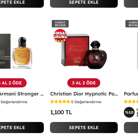
EPETE EKLE
SEPETE EKLE
KARGO
KARG
BEDAVA
BEDAV
3 AL 2 ÖDE
3 AL 2 ÖDE
Emporio Armani Stronger With You Edt 100 ML Erkek Parfüm - EASY
Christian Dior Hypnotic Poison EDP 100 ML Kadın Parfüm - CDHP
Değerlendirme
0
Değerlendirme
1,100 TL
%10
EPETE EKLE
SEPETE EKLE