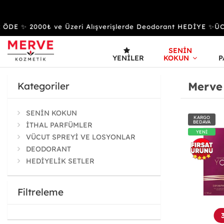
 ✨ 2000₺ ve Üzeri Alışverişlerde Deodorant HEDİYE ✨ÜCR
SENİN
YENILER
KOKUN
P
Merve
Kategoriler
SENİN KOKUN
KARGO
BEDAVA
İTHAL PARFÜMLER
YENİ
VÜCUT SPREYİ VE LOSYONLAR
DEODORANT
HEDİYELİK SETLER
Filtreleme