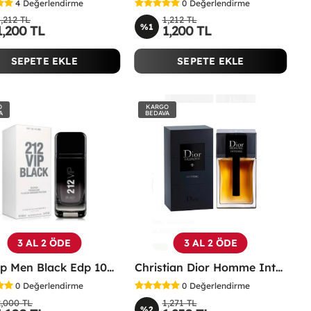
4
Değerlendirme
0
Değerlendirme
1,212 TL
1,212 TL
%1
1,200 TL
1,200 TL
SEPETE EKLE
SEPETE EKLE
O
KARGO
A
BEDAVA
3 AL 2 ÖDE
3 AL 2 ÖDE
212 Vip Men Black Edp 100 ML Erkek Parfüm TESTER
Christian Dior Homme Intense Edp 100 ML Erkek Parfüm - CDHİ
0
Değerlendirme
0
Değerlendirme
2,000 TL
1,271 TL
%2