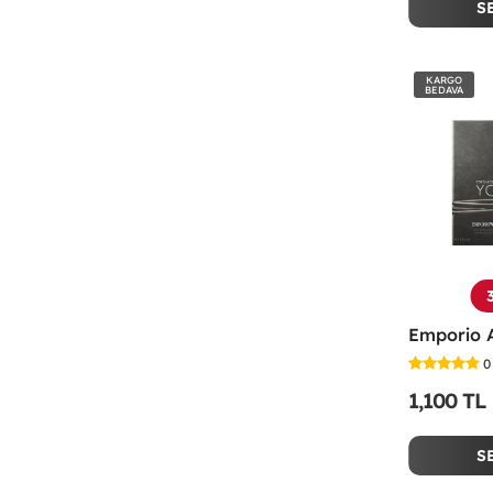
S
KARGO
BEDAVA
0
1,100 TL
S