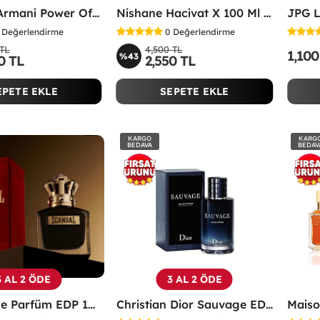
Emporio Armani Power Of You Femme Edp 90 Ml
Nishane Hacivat X 100 Ml Unisex Parfüm
Değerlendirme
0
Değerlendirme
 TL
4,500 TL
1,100
%43
0 TL
2,550 TL
EPETE EKLE
SEPETE EKLE
KARGO
KARG
BEDAVA
BEDAV
3 AL 2 ÖDE
3 AL 2 ÖDE
Scandal Le Parfüm EDP 100 ML Erkek Parfüm -
Christian Dior Sauvage EDP 100 ML Erkek Parfüm - CDDS