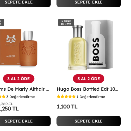
SEPETE EKLE
SEPETE EKLE
O
KARGO
A
BEDAVA
3 AL 2 ÖDE
3 AL 2 ÖDE
Parfums De Marly Althair EDP 125 Ml Erkek Parfüm -
Hugo Boss Bottled Edt 100 ML Erkek Parfüm - HBBE
3
Değerlendirme
1
Değerlendirme
1,389 TL
1,100 TL
1,250 TL
SEPETE EKLE
SEPETE EKLE