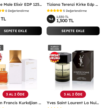
JPG Le Male Elixir EDP 125 ML TESTER Erkek Parfüm -
Tiziana Terenzi Kirke Edp 100 ML Unisex Parfüm - TTKE
0
Değerlendirme
5
Değerlendirme
1,330 TL
 TL
%2
1,300 TL
SEPETE EKLE
SEPETE EKLE
O
KARGO
A
BEDAVA
3 AL 2 ÖDE
3 AL 2 ÖDE
Maison Francis Kurkdjian Grand Soir 70 Ml EDP Parfüm - MFKGS
Yves Saint Laurent La Nuit De L'Homme Edt 100 ML Erkek Parfüm - YSNL