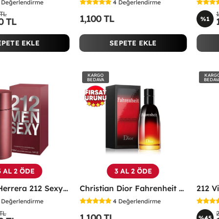
Değerlendirme
4
Değerlendirme
 TL
1,100 TL
%1
0 TL
EPETE EKLE
SEPETE EKLE
KARGO
KARG
BEDAVA
BEDAV
3 AL 2 ÖDE
3 AL 2 ÖDE
Carolina Herrera 212 Sexy Edt 100 ML Erkek Parfüm - CHSM
Christian Dior Fahrenheit EDT 100 ML Erkek Parfüm - CDFE
Değerlendirme
4
Değerlendirme
 TL
1,100 TL
%45