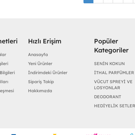
etleri
Hızlı Erişim
Popüler
Kategoriler
ular
Anasayfa
ileri
Yeni Ürünler
SENİN KOKUN
ilgileri
İndirimdeki Ürünler
İTHAL PARFÜMLER
lları
Sipariş Takip
VÜCUT SPREYİ VE
LOSYONLAR
leşmesi
Hakkımızda
DEODORANT
HEDİYELİK SETLE